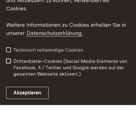
und verbessern zu können, verwenden wir
Cookies.
Youtube
Weitere Informationen zu Cookies erhalten Sie in
Zum 
unserer
Datenschutzerklärung
.
Kontakt
Datenschutz
Erklärung zur
Benutzungshinweise
Technisch notwendige Cookies
Barrierefreiheit
Drittanbieter-Cookies (Social-Media-Elemente von
Impressum
Cookies
Facebook, X / Twitter und Google werden auf der
gesamten Webseite aktiviert.)
Akzeptieren
Link zum Landesportal