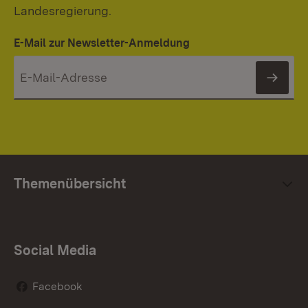
Landesregierung.
E-Mail zur Newsletter-Anmeldung
News
Themenübersicht
Social Media
Facebook