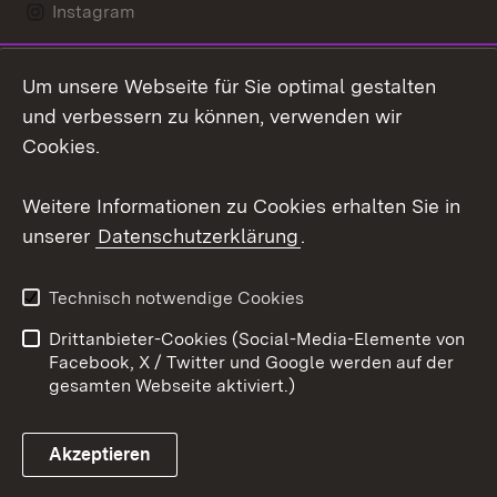
Instagram
LinkedIn
Um unsere Webseite für Sie optimal gestalten
Mastodon
und verbessern zu können, verwenden wir
Cookies.
Youtube
Weitere Informationen zu Cookies erhalten Sie in
Zum 
unserer
Datenschutzerklärung
.
Kontakt
Datenschutz
Erklärung zur
Benutzungshinweise
Technisch notwendige Cookies
Barrierefreiheit
Drittanbieter-Cookies (Social-Media-Elemente von
Impressum
Cookies
Facebook, X / Twitter und Google werden auf der
gesamten Webseite aktiviert.)
Akzeptieren
Link zum Landesportal