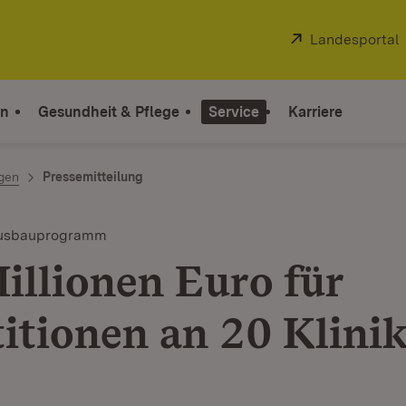
Extern:
Landesportal
on
Gesundheit & Pflege
Service
Karriere
ngen
Pressemitteilung
ausbauprogramm
illionen Euro für
titionen an 20 Klini