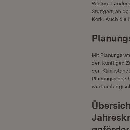
Weitere Landesm
Stuttgart, an d
Kork. Auch die 
Planungs
Mit Planungsra
den künftigen Ze
den Klinikstand
Planungssicherh
württembergisch
Übersich
Jahresk
geförde