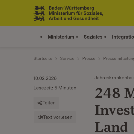
Zum Inhalt springen
Link zur Startseite
Ministerium
Soziales
Integrati
Startseite
Service
Presse
Pressemitteilu
Jahreskrankenh
10.02.2026
248 M
Lesezeit: 5 Minuten
Teilen
Inves
Text vorlesen
Land