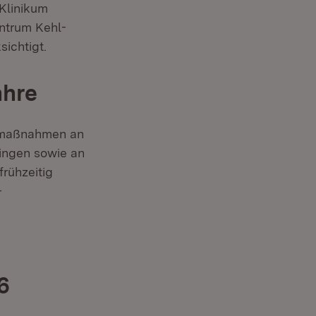
Klinikum
entrum Kehl-
ichtigt.
ahre
aumaßnahmen an
Singen sowie an
rühzeitig
-
6