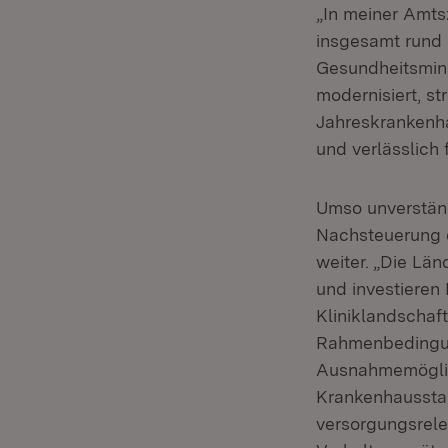
„In meiner Amts
insgesamt rund 2
Gesundheitsmini
modernisiert, st
Jahreskrankenh
und verlässlich f
Umso unverständ
Nachsteuerung
weiter. „Die Lä
und investieren 
Kliniklandschaft
Rahmenbedingun
Ausnahmemöglich
Krankenhausstan
versorgungsrele