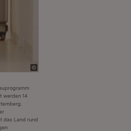
sbauprogramm
t werden 14
ttemberg.
er
lt das Land rund
igen