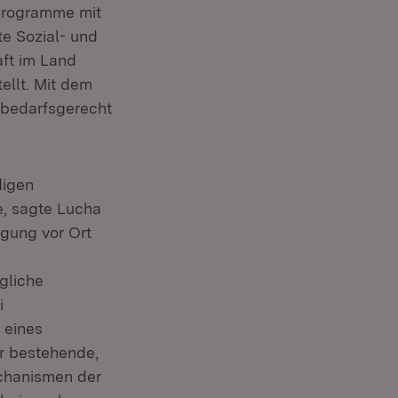
uprogramme mit
te Sozial- und
aft im Land
ellt. Mit dem
 bedarfsgerecht
digen
e, sagte Lucha
rgung vor Ort
gliche
i
 eines
r bestehende,
echanismen der