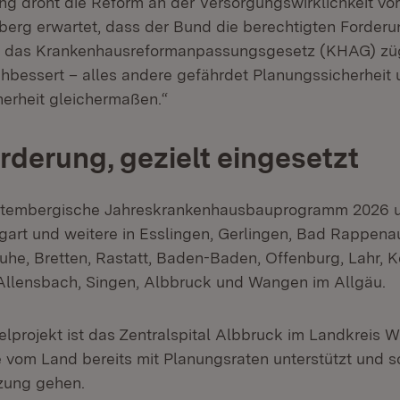
ng droht die Reform an der Versorgungswirklichkeit vo
rg erwartet, dass der Bund die berechtigten Forderu
d das Krankenhausreformanpassungsgesetz (KHAG) zü
chbessert – alles andere gefährdet Planungssicherheit
erheit gleichermaßen.“
örderung, gezielt eingesetzt
tembergische Jahreskrankenhausbauprogramm 2026 u
tgart und weitere in Esslingen, Gerlingen, Bad Rappena
uhe, Bretten, Rastatt, Baden-Baden, Offenburg, Lahr, K
llensbach, Singen, Albbruck und Wangen im Allgäu.
elprojekt ist das Zentralspital Albbruck im Landkreis 
vom Land bereits mit Planungsraten unterstützt und sol
zung gehen.