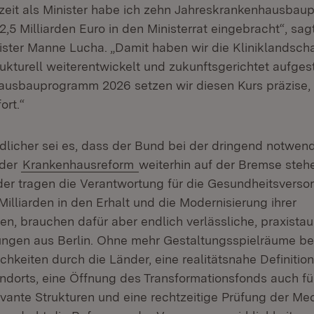
zeit als Minister habe ich zehn Jahreskrankenhausba
,5 Milliarden Euro in den Ministerrat eingebracht“, sag
ster Manne Lucha. „Damit haben wir die Kliniklandsch
rukturell weiterentwickelt und zukunftsgerichtet aufgest
ausbauprogramm 2026 setzen wir diesen Kurs präzise,
ort.“
licher sei es, dass der Bund bei der dringend notwen
 der
Krankenhausreform
weiterhin auf der Bremse steh
nder tragen die Verantwortung für die Gesundheitsverso
Milliarden in den Erhalt und die Modernisierung ihrer
en, brauchen dafür aber endlich verlässliche, praxistau
gen aus Berlin. Ohne mehr Gestaltungsspielräume be
keiten durch die Länder, eine realitätsnahe Definition
dorts, eine Öffnung des Transformationsfonds auch fü
vante Strukturen und eine rechtzeitige Prüfung der M