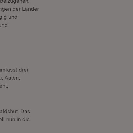
rbeizugehen.
ngen der Länder
gig und
 und
mfasst drei
u, Aalen,
ehl,
Waldshut. Das
l nun in die