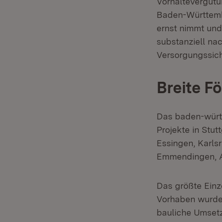
Vorhaltevergütu
Baden-Württembe
ernst nimmt un
substanziell na
Versorgungssich
Breite F
Das baden-würt
Projekte in Stut
Essingen, Karlsr
Emmendingen, A
Das größte Einz
Vorhaben wurde 
bauliche Umset