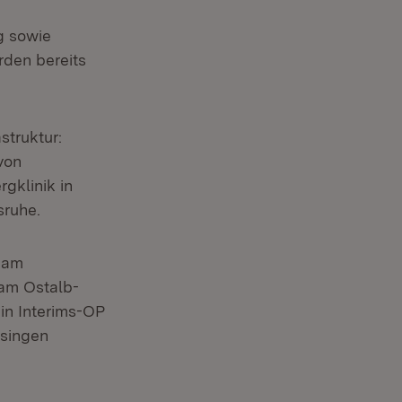
g sowie
den bereits
struktur:
von
gklinik in
sruhe.
 am
 am Ostalb-
in Interims-OP
ssingen