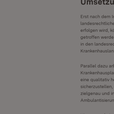
Umsetzu
Erst nach dem I
landesrechtlich
erfolgen wird, 
getroffen werden
in den landesre
Krankenhausland
Parallel dazu ar
Krankenhausplan
eine qualitativ
sicherzustellen
zielgenau und i
Ambulantisierun