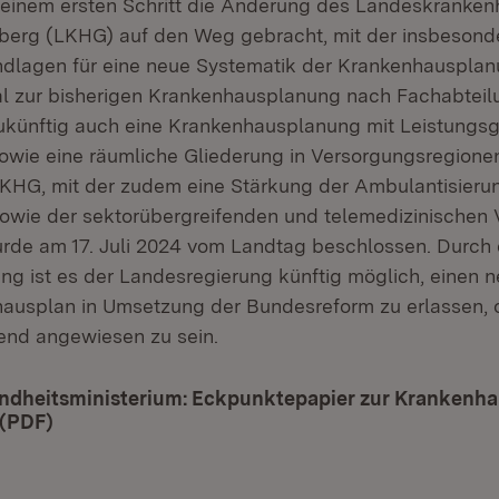
 einem ersten Schritt die Änderung des Landeskranke
erg (LKHG) auf den Weg gebracht, mit der insbesonde
ndlagen für eine neue Systematik der Krankenhauspla
al zur bisherigen Krankenhausplanung nach Fachabtei
zukünftig auch eine Krankenhausplanung mit Leistungs
sowie eine räumliche Gliederung in Versorgungsregione
HG, mit der zudem eine Stärkung der Ambulantisieru
 sowie der sektorübergreifenden und telemedizinischen
wurde am 17. Juli 2024 vom Landtag beschlossen. Durch 
g ist es der Landesregierung künftig möglich, einen 
ausplan in Umsetzung der Bundesreform zu erlassen, 
end angewiesen zu sein.
dheitsministerium: Eckpunktepapier zur Krankenh
 (PDF)
(Öffnet in neuem Fenster)