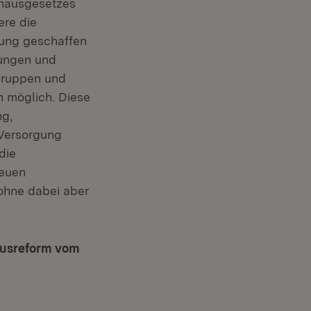
nhausgesetzes
re die
nung geschaffen
lungen und
gruppen und
n möglich. Diese
ng,
 Versorgung
die
neuen
ohne dabei aber
ausreform vom