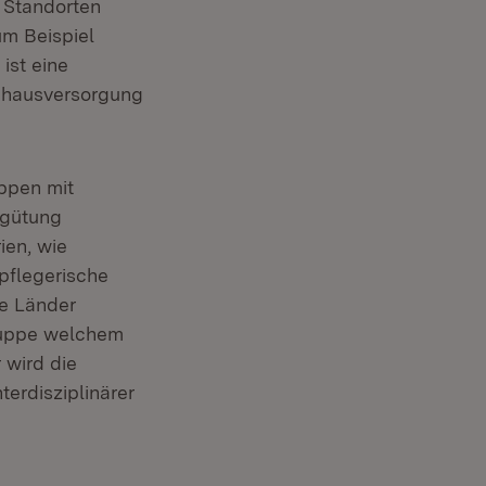
n Standorten
um Beispiel
 ist eine
enhausversorgung
ppen mit
rgütung
ien, wie
pflegerische
ie Länder
ruppe welchem
 wird die
erdisziplinärer