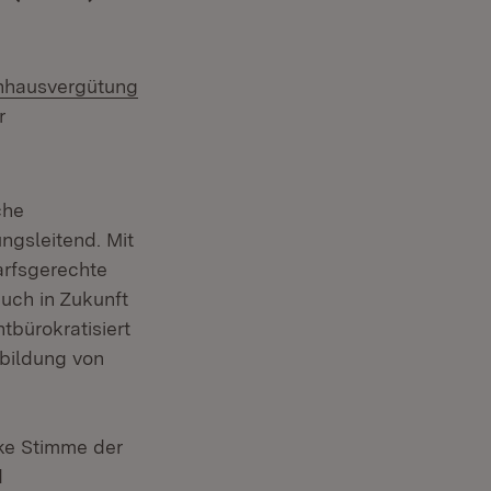
nhausvergütung
r
che
ngsleitend. Mit
arfsgerechte
uch in Zukunft
tbürokratisiert
bildung von
:
rke Stimme der
d