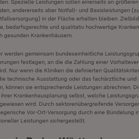
en. Spezielle Leistungen sollen einerseits an größere
den, andererseits aber Notfall- und Basisleistungen (z
tfallversorgung) in der Fläche erhalten bleiben. Zielbild
, bedarfsgerechte und qualitativ hochwertige Krank
ich gesunden Krankenhäusern.
r werden gemeinsam bundeseinheitliche Leistungsgru
erungen festlegen, an die die Zahlung einer Vorhalteve
rd. Nur wenn die Kliniken die definierten Qualitätskriter
die technische Ausstattung oder das fachärztliche und 
len, können sie entsprechende Leistungen abrechnen. D
 ihrer Krankenhausplanung selbst, welche Leistungsg
ewiesen wird. Durch sektorenübergreifende Versorger
flegerische Vor-Ort-Versorgung durch eine Bündelung int
ioneller Leistungen sichergestellt.