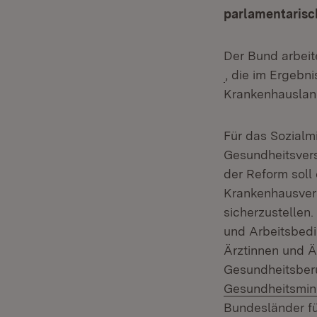
parlamentarisc
Der Bund arbeit
(Öffnet in neue
, die im Ergebn
Krankenhauslan
Für das Sozialm
Gesundheitsvers
der Reform soll
Krankenhausvers
sicherzustellen
und Arbeitsbedi
Ärztinnen und Ä
Gesundheitsberu
Gesundheitsmini
Bundesländer für