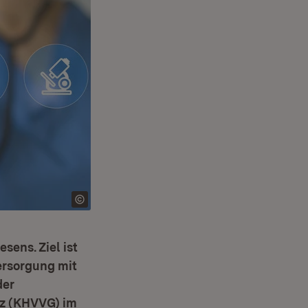
sens. Ziel ist
ersorgung mit
der
z (KHVVG) im