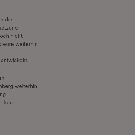
n die
setzung
och nicht
kteure weiterhin
entwickeln.
en
mberg weiterhin
ung
völkerung