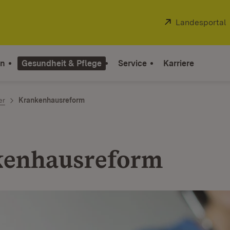
Extern:
Landesportal
on
Gesundheit & Pflege
Service
Karriere
er
Krankenhausreform
kenhausreform