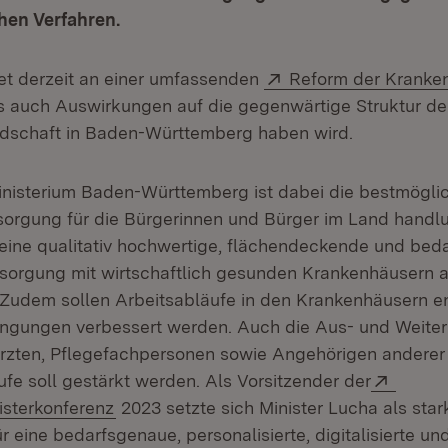
hen Verfahren.
Extern:
et derzeit an einer umfassenden
Reform der Kranke
m Fenster)
is auch Auswirkungen auf die gegenwärtige Struktur de
dschaft in Baden-Württemberg haben wird.
inisterium Baden-Württemberg ist dabei die bestmögli
orgung für die Bürgerinnen und Bürger im Land handlu
 eine qualitativ hochwertige, flächendeckende und bed
orgung mit wirtschaftlich gesunden Krankenhäusern a
. Zudem sollen Arbeitsabläufe in den Krankenhäusern en
ngungen verbessert werden. Auch die Aus- und Weiter
rzten, Pflegefachpersonen sowie Angehörigen anderer
Extern
fe soll gestärkt werden. Als Vorsitzender der
(Öffnet in neuem Fenster)
sterkonferenz
2023 setzte sich Minister Lucha als sta
 eine bedarfsgenaue, personalisierte, digitalisierte un