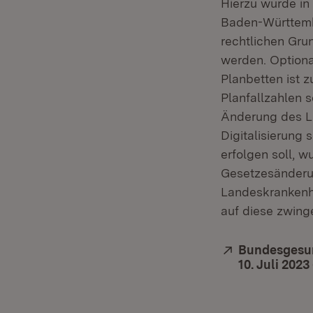
Hierzu wurde in
Baden-Württemb
rechtlichen Gru
werden. Option
Planbetten ist 
Planfallzahlen 
Änderung des LK
Digitalisierung
erfolgen soll, 
Gesetzesänderun
Landeskrankenh
auf diese zwing
Extern:
Bundesgesun
10. Juli 2023