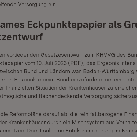
ifende Versorgung ein.
ames Eckpunktepapier als Gr
tzentwurf
den vorliegenden Gesetzesentwurf zum
KHVVG des Bun
tepapier vom 10. Juli 2023 (PDF)
, das Ergebnis intens
zwischen Bund und Ländern war. Baden-Württemberg 
ltenen Eckpunkte beim Bund einzufordern, um eine tats
r finanziellen Situation der Krankenhäuser zu erreiche
stmögliche und flächendeckende Versorgung sicherzus
n die Reformpläne darauf ab, die rein fallbezogene Fina
der Krankenhäuser durch ein Mischsystem aus Vorhalte
u ersetzen. Damit soll eine Entökonomisierung im Kra