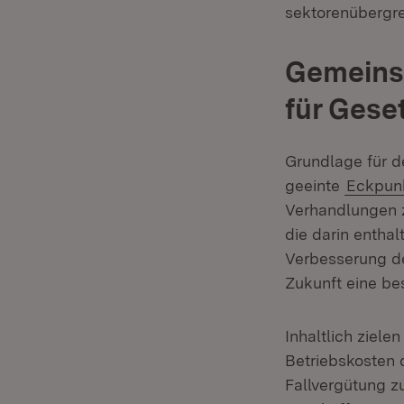
sektorenübergre
Gemeins
für Gese
Grundlage für 
geeinte
Eckpunk
Verhandlungen 
die darin entha
Verbesserung de
Zukunft eine be
Inhaltlich ziele
Betriebskosten 
Fallvergütung z