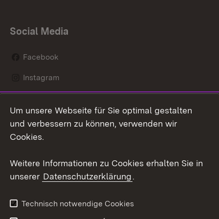
Social Media
Facebook
Instagram
LinkedIn
Um unsere Webseite für Sie optimal gestalten
Mastodon
und verbessern zu können, verwenden wir
Cookies.
Youtube
Weitere Informationen zu Cookies erhalten Sie in
Zum 
unserer
Datenschutzerklärung
.
Kontakt
Datenschutz
Erklärung zur
Benutzungshinweise
Technisch notwendige Cookies
Barrierefreiheit