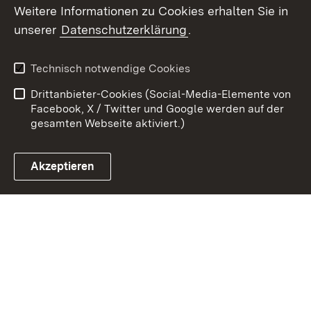
Weitere Informationen zu Cookies erhalten Sie in
Zum 
unserer
Datenschutzerklärung
.
Kontakt
Datenschutz
Erklärung zur
Benutzungshinweise
Technisch notwendige Cookies
Barrierefreiheit
Drittanbieter-Cookies (Social-Media-Elemente von
Impressum
Cookies
Facebook, X / Twitter und Google werden auf der
gesamten Webseite aktiviert.)
Akzeptieren
Link zum Landesportal