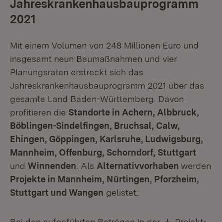
Jahreskrankenhausbauprogramm
2021
Mit einem Volumen von 248 Millionen Euro und
insgesamt neun Baumaßnahmen und vier
Planungsraten erstreckt sich das
Jahreskrankenhausbauprogramm 2021 über das
gesamte Land Baden-Württemberg. Davon
profitieren die
Standorte in Achern, Albbruck,
Böblingen-Sindelfingen, Bruchsal, Calw,
Ehingen, Göppingen, Karlsruhe, Ludwigsburg,
Mannheim, Offenburg, Schorndorf, Stuttgart
und
Winnenden
. Als
Alternativvorhaben
werden
Projekte in Mannheim, Nürtingen, Pforzheim,
Stuttgart und Wangen
gelistet.
Download:
Bei den aufgeführten Beträgen in der
Projekt-