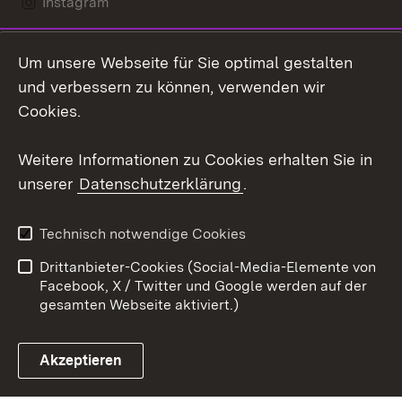
Instagram
LinkedIn
Um unsere Webseite für Sie optimal gestalten
Mastodon
und verbessern zu können, verwenden wir
Cookies.
Youtube
Weitere Informationen zu Cookies erhalten Sie in
Zum 
unserer
Datenschutzerklärung
.
Kontakt
Datenschutz
Erklärung zur
Benutzungshinweise
Technisch notwendige Cookies
Barrierefreiheit
Drittanbieter-Cookies (Social-Media-Elemente von
Impressum
Cookies
Facebook, X / Twitter und Google werden auf der
gesamten Webseite aktiviert.)
Akzeptieren
Link zum Landesportal