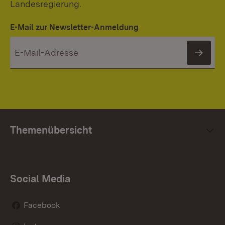
Landesregierung.
E-Mail zur Newsletter-Anmeldung
News
Themenübersicht
Social Media
Facebook