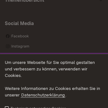
Themenübersicht
Social Media
Facebook
Instagram
LinkedIn
Um unsere Webseite für Sie optimal gestalten
Mastodon
und verbessern zu können, verwenden wir
Cookies.
Youtube
Weitere Informationen zu Cookies erhalten Sie in
Zum 
unserer
Datenschutzerklärung
.
Kontakt
Datenschutz
Erklärung zur
Benutzungshinweise