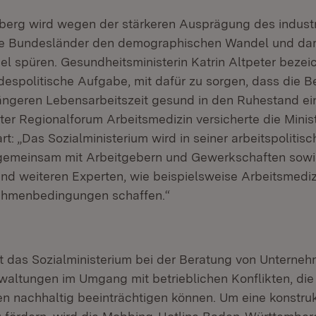
rg wird wegen der stärkeren Ausprägung des industri
ere Bundesländer den demographischen Wandel und da
l spüren. Gesundheitsministerin Katrin Altpeter bezei
ndespolitische Aufgabe, mit dafür zu sorgen, dass die B
längeren Lebensarbeitszeit gesund in den Ruhestand ei
ter Regionalforum Arbeitsmedizin versicherte die Minis
art: „Das Sozialministerium wird in seiner arbeitspolitis
gemeinsam mit Arbeitgebern und Gewerkschaften sowi
und weiteren Experten, wie beispielsweise Arbeitsmedizi
hmenbedingungen schaffen.“
 das Sozialministerium bei der Beratung von Unterne
rwaltungen im Umgang mit betrieblichen Konflikten, die
en nachhaltig beeinträchtigen können. Um eine konstruk