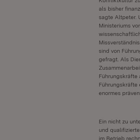
Konfliktkultur 
als bisher finanz
sagte Altpeter.
Ministeriums vo
wissenschaftlic
Missverständnis
sind von Führun
gefragt. Als Die
Zusammenarbeit 
Führungskräfte a
Führungskräfte 
enormes präventi
Ein nicht zu un
und qualifizier
im Betrieb rechn