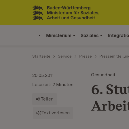
Zum Inhalt springen
Link zur Startseite
Ministerium
Soziales
Integrati
Startseite
Service
Presse
Pressemitteilu
Gesundheit
20.05.2011
6. St
Lesezeit: 2 Minuten
Teilen
Arbei
Text vorlesen