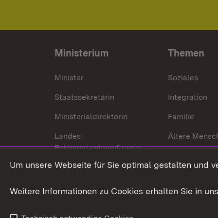
Ministerium
Themen
Minister
Soziales
Staatssekretärin
Integration
Ministerialdirektorin
Familie
Landes-
Ältere Mensc
Behindertenbeauftragte
Menschen mi
Um unsere Webseite für Sie optimal gestalten und v
Bürgerreferent
Behinderung
Karriere
Bürgerengag
Weitere Informationen zu Cookies erhalten Sie in un
Anfahrt
Gesundheit &