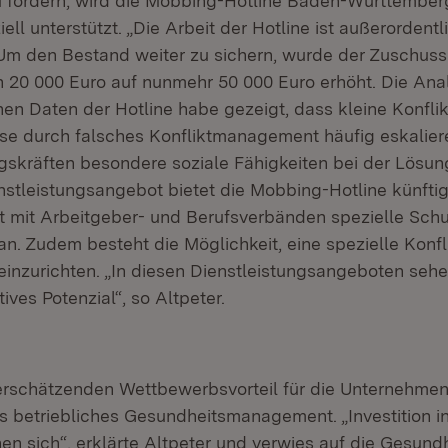
zu fördern, wird die Mobbing-Hotline Baden-Württember
iell unterstützt. „Die Arbeit der Hotline ist außerordentl
 Um den Bestand weiter zu sichern, wurde der Zuschuss
n 20 000 Euro auf nunmehr 50 000 Euro erhöht. Die Ana
hen Daten der Hotline habe gezeigt, dass kleine Konfli
se durch falsches Konfliktmanagement häufig eskalie
gskräften besondere soziale Fähigkeiten bei der Lösun
nstleistungsangebot bietet die Mobbing-Hotline künftig
mit Arbeitgeber- und Berufsverbänden spezielle Schu
n. Zudem besteht die Möglichkeit, eine spezielle Konfli
einzurichten. „In diesen Dienstleistungsangeboten sehe 
ves Potenzial“, so Altpeter.
terschätzenden Wettbewerbsvorteil für die Unternehmen 
tes betriebliches Gesundheitsmanagement. „Investition i
en sich“, erklärte Altpeter und verwies auf die Gesundh