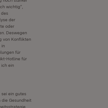
g noch stärker
ich wichtig“,
 des
lyse der
kte oder
ren. Deswegen
g von Konflikten
 in
lungen für
kt-Hotline für
ich ein
sei ein gutes
n die Gesundheit
eitsstrategie