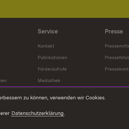
Service
Presse
Kontakt
Pressemitt
Publikationen
Pressefoto
Förderaufrufe
Pressekont
hen
Mediathek
t
Veranstaltungen
erbessern zu können, verwenden wir Cookies.
en
RSS
ement
serer
Datenschutzerklärung
.
 Pflege