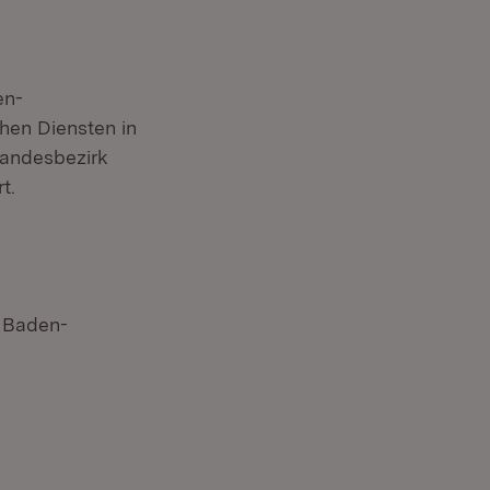
en-
hen Diensten in
Landesbezirk
t.
n Baden-