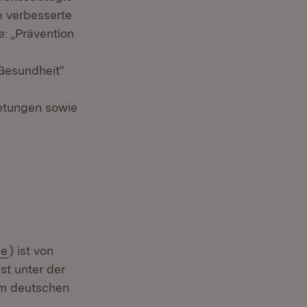
e verbesserte
e: „Prävention
Gesundheit“
etungen sowie
de
) ist von
st unter der
em deutschen