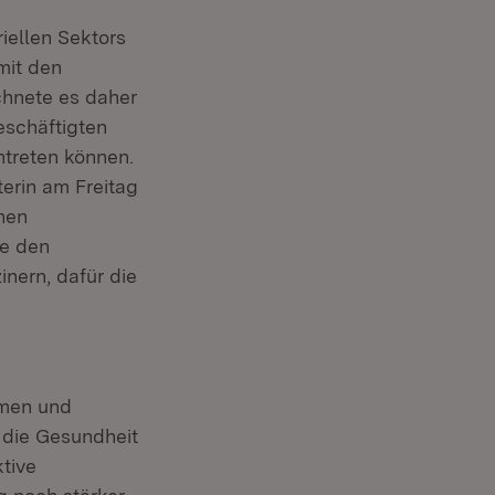
ellen Sektors
mit den
chnete es daher
eschäftigten
ntreten können.
terin am Freitag
chen
e den
nern, dafür die
hmen und
 die Gesundheit
tive