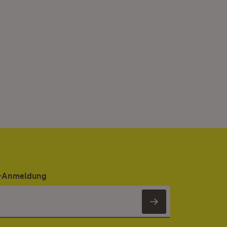
er-Anmeldung
Newsletter 