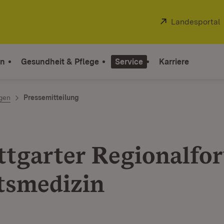
Extern:
Landesportal
on
Gesundheit & Pflege
Service
Karriere
ngen
Pressemitteilung
uttgarter Regionalfo
tsmedizin