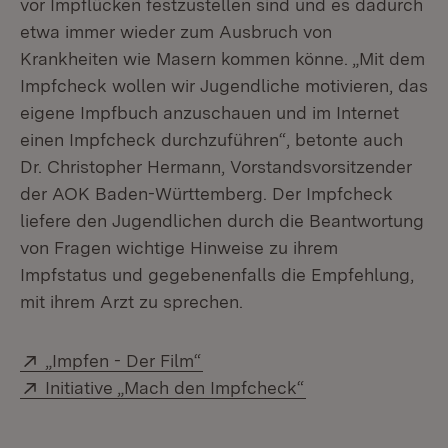
vor Impflücken festzustellen sind und es dadurch
etwa immer wieder zum Ausbruch von
Krankheiten wie Masern kommen könne. „Mit dem
Impfcheck wollen wir Jugendliche motivieren, das
eigene Impfbuch anzuschauen und im Internet
einen Impfcheck durchzuführen“, betonte auch
Dr. Christopher Hermann, Vorstandsvorsitzender
der AOK Baden-Württemberg. Der Impfcheck
liefere den Jugendlichen durch die Beantwortung
von Fragen wichtige Hinweise zu ihrem
Impfstatus und gegebenenfalls die Empfehlung,
mit ihrem Arzt zu sprechen.
Extern:
(Öffnet in neuem Fenster)
„Impfen - Der Film“
Extern:
(Öffnet in neuem 
Initiative „Mach den Impfcheck“