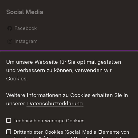
Social Media
Facebook
Instagram
LinkedIn
Um unsere Webseite für Sie optimal gestalten
Mastodon
und verbessern zu können, verwenden wir
Cookies.
Youtube
Weitere Informationen zu Cookies erhalten Sie in
Zum 
unserer
Datenschutzerklärung
.
Kontakt
Datenschutz
Erklärung zur
Benutzungshinweise
Technisch notwendige Cookies
Barrierefreiheit
Drittanbieter-Cookies (Social-Media-Elemente von
Impressum
Cookies