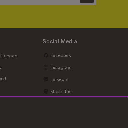
Newsletter 
Social Media
Facebook
eilungen
s
Instagram
akt
LinkedIn
Mastodon
Youtube