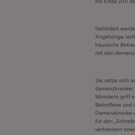
bis Ende 2011 e
Gefördert werd
Angehörige sich
häusliche Betre
mit den demenzk
Sie setze sich a
demenzkranker M
Ministerin griff
Betroffene und 
Demenzkranke u
für den „Schreib
verbessern sowi