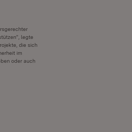
ersgerechter
stützen“, legte
rojekte, die sich
erheit im
eben oder auch