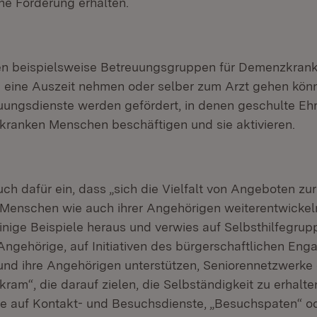
ine Förderung erhalten.
en beispielsweise Betreuungsgruppen für Demenzkrank
 eine Auszeit nehmen oder selber zum Arzt gehen kön
uungsdienste werden gefördert, in denen geschulte Eh
ranken Menschen beschäftigen und sie aktivieren.
uch dafür ein, dass „sich die Vielfalt von Angeboten zu
enschen wie auch ihrer Angehörigen weiterentwickeln
 einige Beispiele heraus und verwies auf Selbsthilfegrup
Angehörige, auf Initiativen des bürgerschaftlichen Eng
nd ihre Angehörigen unterstützen, Seniorennetzwerke
kram“, die darauf zielen, die Selbständigkeit zu erhalt
e auf Kontakt- und Besuchsdienste, „Besuchspaten“ o