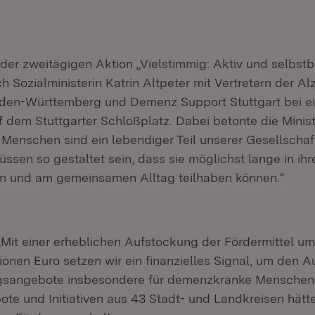
er zweitägigen Aktion „Vielstimmig: Aktiv und selbst
h Sozialministerin Katrin Altpeter mit Vertretern der A
den-Württemberg und Demenz Support Stuttgart bei ei
dem Stuttgarter Schloßplatz. Dabei betonte die Minist
enschen sind ein lebendiger Teil unserer Gesellschaft
sen so gestaltet sein, dass sie möglichst lange in ih
 und am gemeinsamen Alltag teilhaben können.“
 „Mit einer erheblichen Aufstockung der Fördermittel u
lionen Euro setzen wir ein finanzielles Signal, um den 
gsangebote insbesondere für demenzkranke Menschen z
te und Initiativen aus 43 Stadt- und Landkreisen hätte