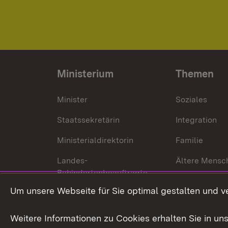
Ministerium
Themen
Minister
Soziales
Staatssekretärin
Integration
Ministerialdirektorin
Familie
Landes-
Ältere Mensc
Behindertenbeauftragte
Menschen mi
Um unsere Webseite für Sie optimal gestalten und v
Bürgerreferent
Behinderung
Karriere
Bürgerengag
Weitere Informationen zu Cookies erhalten Sie in un