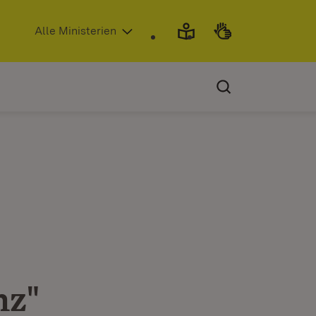
(Öffnet in neuem Fenster)
Alle Ministerien
nz"