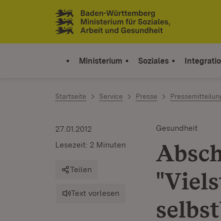
Zum Inhalt springen
Link zur Startseite
Ministerium
Soziales
Integrati
Startseite
Service
Presse
Pressemitteilu
Gesundheit
27.01.2012
Absch
Lesezeit: 2 Minuten
Teilen
"Viel
Text vorlesen
selbs