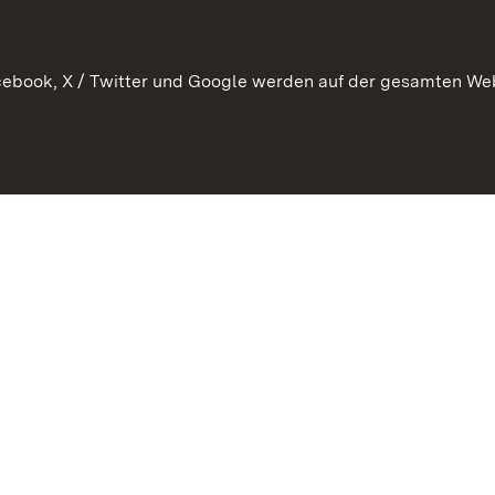
 Pflege
ebook, X / Twitter und Google werden auf der gesamten Webs
Kontakt
Datenschutz
Erklärung zur Barrierefreiheit