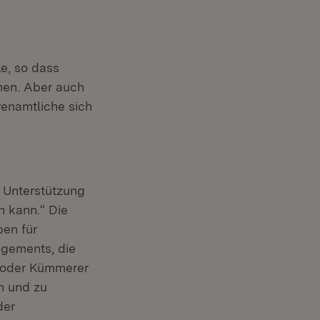
e, so dass
nen. Aber auch
renamtliche sich
r Unterstützung
 kann.“ Die
pen für
agements, die
 oder Kümmerer
en und zu
der