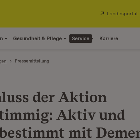
Extern:
Landesportal
on
Gesundheit & Pflege
Service
Karriere
ngen
Pressemitteilung
luss der Aktion
stimmig: Aktiv und
tbestimmt mit Deme