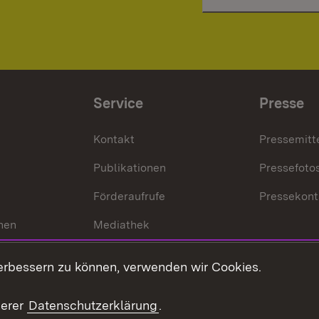
Service
Presse
Kontakt
Pressemitt
Publikationen
Pressefoto
Förderaufrufe
Pressekont
hen
Mediathek
t
Veranstaltungen
erbessern zu können, verwenden wir Cookies.
en
RSS
ement
serer
Datenschutzerklärung
.