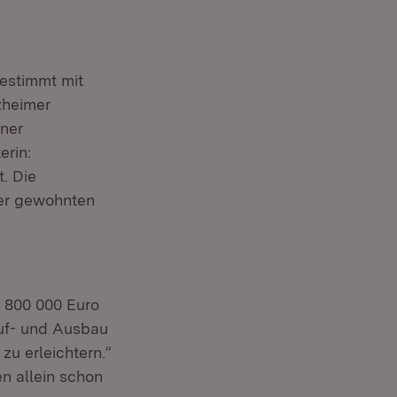
bestimmt mit
lzheimer
ner
erin:
. Die
rer gewohnten
m 800 000 Euro
Auf- und Ausbau
u erleichtern.“
n allein schon