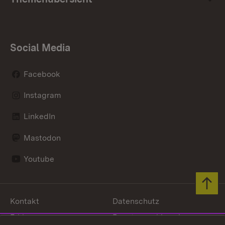
Social Media
Facebook
Instagram
LinkedIn
Mastodon
Youtube
Zum 
Kontakt
Datenschutz
Erklärung zur
Benutzungshinweise