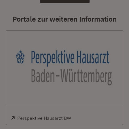
Portale zur weiteren Information
Extern:
Perspektive Hausarzt BW
(Öffnet in neuem Fenster)