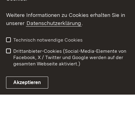
Youtube
Weitere Informationen zu Cookies erhalten Sie in
Zum 
unserer
Datenschutzerklärung
.
Kontakt
Datenschutz
Erklärung zur
Benutzungshinweise
Technisch notwendige Cookies
Barrierefreiheit
Drittanbieter-Cookies (Social-Media-Elemente von
Impressum
Cookies
Facebook, X / Twitter und Google werden auf der
gesamten Webseite aktiviert.)
Akzeptieren
Link zum Landesportal