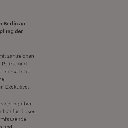
n Berlin an
pfung der
mit zahlreichen
 Polizei und
schen Experten
he
en Exekutive.
ersetzung über
tlich für diesen
 umfassende
rn und