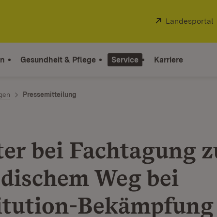
Extern:
Landesportal
on
Gesundheit & Pflege
Service
Karriere
ngen
Pressemitteilung
ter bei Fachtagung z
dischem Weg bei
itution-Bekämpfung