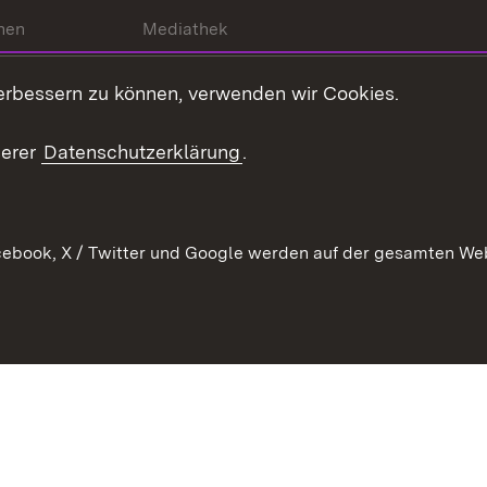
hen
Mediathek
t
Veranstaltungen
erbessern zu können, verwenden wir Cookies.
en
RSS
ement
serer
Datenschutzerklärung
.
 Pflege
ebook, X / Twitter und Google werden auf der gesamten Webs
Kontakt
Datenschutz
Erklärung zur Barrierefreiheit