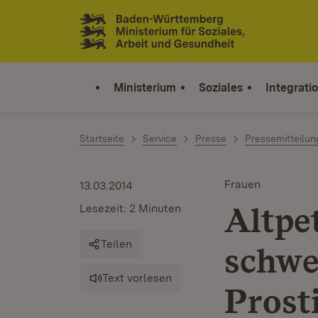
Zum Inhalt springen
Link zur Startseite
Ministerium
Soziales
Integrati
Startseite
Service
Presse
Pressemitteilu
Frauen
13.03.2014
Altpe
Lesezeit: 2 Minuten
Teilen
schwe
Text vorlesen
Prost