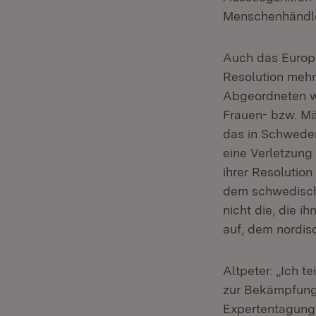
Menschenhändler
Auch das Europä
Resolution mehr
Abgeordneten wa
Frauen- bzw. M
das in Schweden
eine Verletzung
ihrer Resolutio
dem schwedische
nicht die, die i
auf, dem nordis
Altpeter: „Ich 
zur Bekämpfung 
Expertentagung 