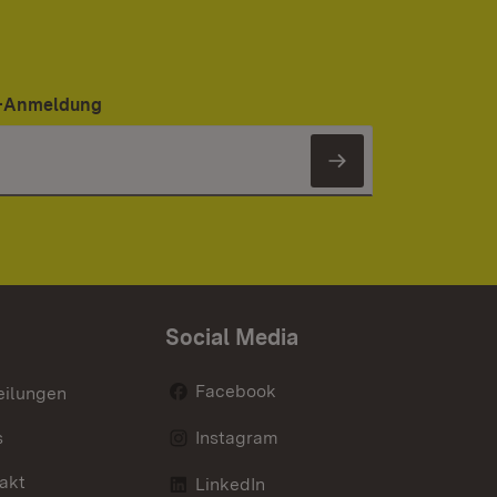
er-Anmeldung
Newsletter 
Social Media
Facebook
eilungen
s
Instagram
akt
LinkedIn