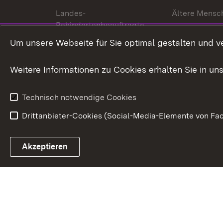
Landes-
Ältere Mensc
Behindertenbeauftragte
Menschen mi
Um unsere Webseite für Sie optimal gestalten und v
Bürgerreferent
Behinderung
Karriere
Bürgerengag
Weitere Informationen zu Cookies erhalten Sie in un
Anfahrt
Gesundheit &
Technisch notwendige Cookies
Drittanbieter-Cookies (Social-Media-Elemente von Fac
Link zum Landesportal
Akzeptieren