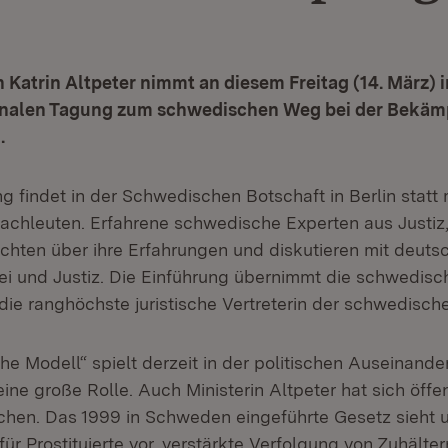
n Katrin Altpeter nimmt an diesem Freitag (14. März) i
ionalen Tagung zum schwedischen Weg bei der Bekäm
.
g findet in der Schwedischen Botschaft in Berlin statt 
achleuten. Erfahrene schwedische Experten aus Justiz,
richten über ihre Erfahrungen und diskutieren mit deut
izei und Justiz. Die Einführung übernimmt die schwedisc
 die ranghöchste juristische Vertreterin der schwedisch
e Modell“ spielt derzeit in der politischen Auseinand
 eine große Rolle. Auch Ministerin Altpeter hat sich öffen
hen. Das 1999 in Schweden eingeführte Gesetz sieht
für Prostituierte vor, verstärkte Verfolgung von Zuhälte