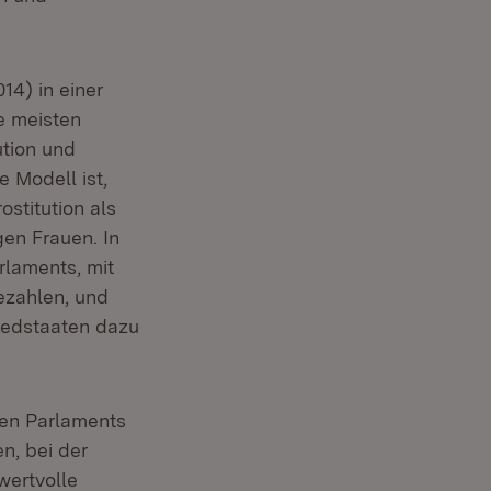
14) in einer
e meisten
tion und
 Modell ist,
stitution als
en Frauen. In
rlaments, mit
ezahlen, und
liedstaaten dazu
hen Parlaments
n, bei der
wertvolle