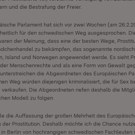
n und die Bestrafung der Freier.
ische Parlament hat sich vor zwei Wochen (am 26.2.20
heitlich für den schwedischen Weg ausgesprochen. Di
ren der Meinung, dass eine der besten Wege, Prostitu
ädchenhandel zu bekämpfen, das sogenannte nordische
, Island und Norwegen angewendet werde. Es sieht Pro
 der Menschenrechte und als eine Form von Gewalt geg
n unterstreichen die Abgeordneten des Europäischen Pa
n Weg würden diejenigen kriminalisiert, die für Sex b
hn verkaufen. Die Abgeordneten riefen deshalb die Mitg
chen Modell zu folgen.
teile die Auffassung der großen Mehrheit des Europäisc
der Prostitution. Deshalb möchte ich die Chance nutze
in Berlin von hochrangigen schwedischen Fachleuten 