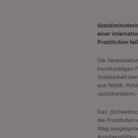
Sozialministeri
einer internat
Prostitution teil
Die Veranstaltun
hochkarätigen F
Sozialarbeit be
aus Politik, Pol
Justizkanzlerin,
Das „Schwedisch
die Prostitution
Weg ausgesproc
Ausstiegshilfen 