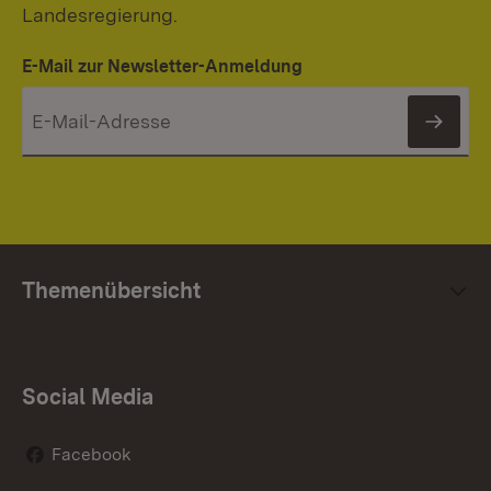
Landesregierung.
E-Mail zur Newsletter-Anmeldung
News
Themenübersicht
Social Media
Facebook