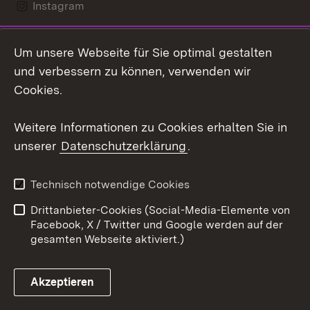
Instagram
LinkedIn
Um unsere Webseite für Sie optimal gestalten
Mastodon
und verbessern zu können, verwenden wir
Cookies.
Youtube
Weitere Informationen zu Cookies erhalten Sie in
Zum 
unserer
Datenschutzerklärung
.
Kontakt
Datenschutz
Erklärung zur
Benutzungshinweise
Technisch notwendige Cookies
Barrierefreiheit
Drittanbieter-Cookies (Social-Media-Elemente von
Impressum
Cookies
Facebook, X / Twitter und Google werden auf der
gesamten Webseite aktiviert.)
Akzeptieren
Link zum Landesportal