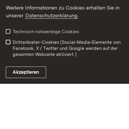
Weitere Informationen zu Cookies erhalten Sie in
Zum 
unserer
Datenschutzerklärung
.
Kontakt
Datenschutz
Erklärung zur
Benutzungshinweise
Technisch notwendige Cookies
Barrierefreiheit
Drittanbieter-Cookies (Social-Media-Elemente von
Impressum
Cookies
Facebook, X / Twitter und Google werden auf der
gesamten Webseite aktiviert.)
Akzeptieren
Link zum Landesportal