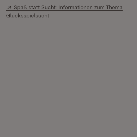
Extern:
Spaß statt Sucht: Informationen zum Thema
(Öffnet in neuem Fenster)
Glücksspielsucht