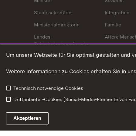
Minister
Soziales
Staatssekretärin
Integration
Ministerialdirektorin
Familie
Landes-
Ältere Mensc
Behindertenbeauftragte
Menschen mi
Um unsere Webseite für Sie optimal gestalten und v
Bürgerreferent
Behinderung
Karriere
Bürgerengag
Weitere Informationen zu Cookies erhalten Sie in un
Anfahrt
Gesundheit &
Technisch notwendige Cookies
Drittanbieter-Cookies (Social-Media-Elemente von Fac
Link zum Landesportal
Akzeptieren