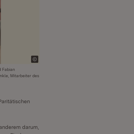
d Fabian
kle, Mitarbeiter des
Paritätischen
r anderem darum,