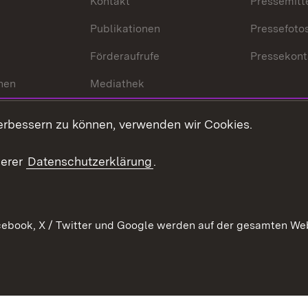
Kontakt
Pressemitt
Publikationen
Pressefoto
Förderaufrufe
Pressekont
hen
Mediathek
t
Veranstaltungen
erbessern zu können, verwenden wir Cookies.
en
RSS
ement
serer
Datenschutzerklärung
.
 Pflege
ebook, X / Twitter und Google werden auf der gesamten Webs
Kontakt
Datenschutz
Erklärung zur Barrierefreiheit