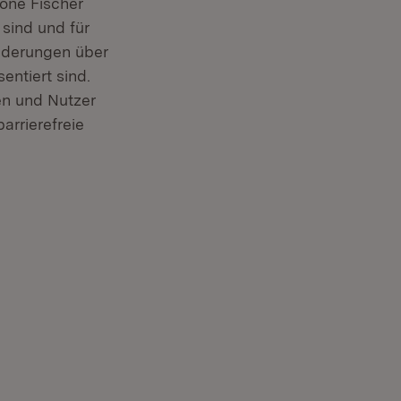
mone Fischer
 sind und für
nderungen über
entiert sind.
en und Nutzer
arrierefreie