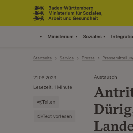
Zum Inhalt springen
Link zur Startseite
Ministerium
Soziales
Integrati
Startseite
Service
Presse
Pressemitteilu
Austausch
21.06.2023
Antri
Lesezeit: 1 Minute
Teilen
Dürig
Text vorlesen
Lande