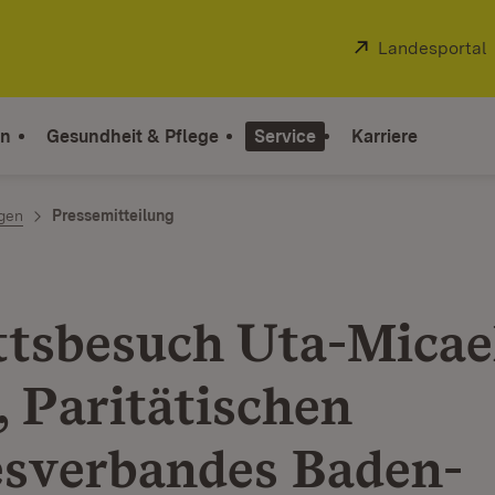
Extern:
Landesportal
on
Gesundheit & Pflege
Service
Karriere
ngen
Pressemitteilung
ttsbesuch Uta-Micae
, Paritätischen
sverbandes Baden-