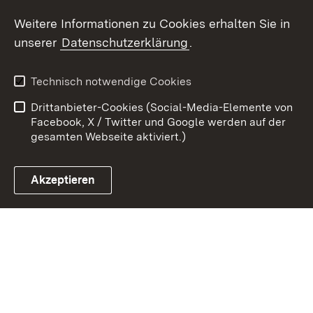
Weitere Informationen zu Cookies erhalten Sie in
Zum 
unserer
Datenschutzerklärung
.
Kontakt
Datenschutz
Erklärung zur
Benutzungshinweise
Technisch notwendige Cookies
Barrierefreiheit
Drittanbieter-Cookies (Social-Media-Elemente von
Impressum
Cookies
Facebook, X / Twitter und Google werden auf der
gesamten Webseite aktiviert.)
Akzeptieren
Link zum Landesportal