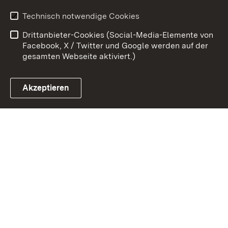
Erklärung zur
Benutzungshinweise
Technisch notwendige Cookies
Barrierefreiheit
Drittanbieter-Cookies (Social-Media-Elemente von
Impressum
Cookies
Facebook, X / Twitter und Google werden auf der
gesamten Webseite aktiviert.)
Akzeptieren
Link zum Landesportal