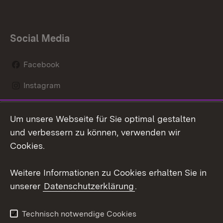
Social Media
Facebook
Instagram
LinkedIn
Um unsere Webseite für Sie optimal gestalten
Mastodon
und verbessern zu können, verwenden wir
Cookies.
Youtube
Weitere Informationen zu Cookies erhalten Sie in
Zum 
unserer
Datenschutzerklärung
.
Kontakt
Datenschutz
Erklärung zur
Benutzungshinweise
Technisch notwendige Cookies
Barrierefreiheit