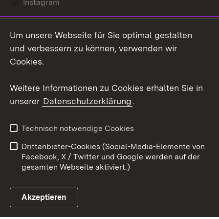
Instagram
LinkedIn
Um unsere Webseite für Sie optimal gestalten
Mastodon
und verbessern zu können, verwenden wir
Cookies.
Youtube
Weitere Informationen zu Cookies erhalten Sie in
Zum 
unserer
Datenschutzerklärung
.
Kontakt
Datenschutz
Erklärung zur
Benutzungshinweise
Technisch notwendige Cookies
Barrierefreiheit
Drittanbieter-Cookies (Social-Media-Elemente von
Impressum
Cookies
Facebook, X / Twitter und Google werden auf der
gesamten Webseite aktiviert.)
Akzeptieren
Link zum Landesportal