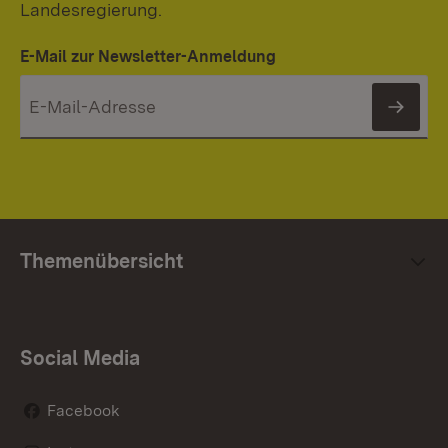
Landesregierung.
E-Mail zur Newsletter-Anmeldung
News
Themenübersicht
Social Media
Facebook