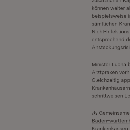
zusätzlichen Ka
können weiter 
beispielsweise i
sämtlichen Kran
Nicht-Infektion
entsprechend d
Ansteckungsrisi
Minister Lucha b
Arztpraxen vorh
Gleichzeitig app
Krankenhäusern 
schrittweisen Lo
Download:
Gemeinsame E
Baden-württemb
Krankenkassen 