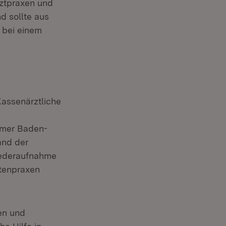
Arztpraxen und
nd sollte aus
r bei einem
Kassenärztliche
ammer Baden-
and der
iederaufnahme
tenpraxen
ten und