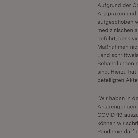
Aufgrund der C
Arztpraxen und
aufgeschoben w
medizinischen a
geführt, dass vi
Maßnahmen nich
Land schrittwei
Behandlungen mö
sind. Hierzu hat
beteiligten Akt
„Wir haben in 
Anstrengungen 
COVID-19 auszub
können wir schr
Pandemie darf n