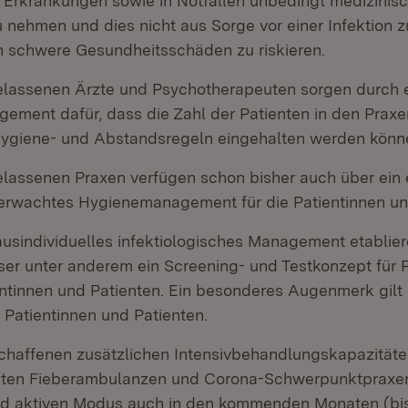
 Erkrankungen sowie in Notfällen unbedingt medizinisch
 nehmen und dies nicht aus Sorge vor einer Infektion z
 schwere Gesundheitsschäden zu riskieren.
elassenen Ärzte und Psychotherapeuten sorgen durch 
ement dafür, dass die Zahl der Patienten in den Praxe
Hygiene- und Abstandsregeln eingehalten werden könn
elassenen Praxen verfügen schon bisher auch über ein
berwachtes Hygienemanagement für die Patientinnen un
ausindividuelles infektiologisches Management etablier
er unter anderem ein Screening- und Testkonzept für 
ientinnen und Patienten. Ein besonderes Augenmerk gilt
 Patientinnen und Patienten.
chaffenen zusätzlichen Intensivbehandlungskapazität
ten Fieberambulanzen und Corona-Schwerpunktpraxen
d aktiven Modus auch in den kommenden Monaten (bi