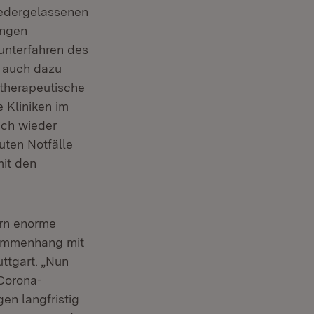
iedergelassenen
ungen
unterfahren des
r auch dazu
 therapeutische
Kliniken im
uch wieder
uten Notfälle
mit den
rn enorme
sammenhang mit
ttgart. „Nun
 Corona-
en langfristig