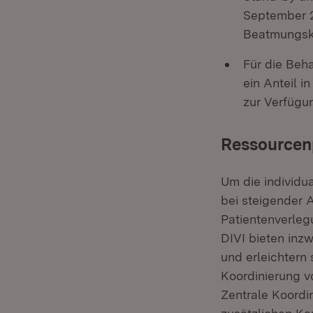
September 2
Beatmungska
Für die Beh
ein Anteil 
zur Verfügu
Ressourcen
Um die individu
bei steigender 
Patientenverle
DIVI bieten inzw
und erleichtern 
Koordinierung v
Zentrale Koordin