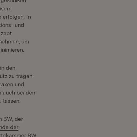
rgekliniken
usern
 erfolgen. In
tions- und
nzept
ßnahmen, um
inimieren.
 in den
tz zu tragen.
Praxen und
m auch bei den
u lassen.
n BW, der
nde der
rztekammer BW