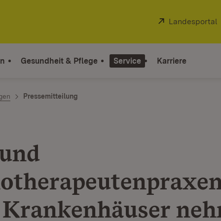
Extern:
Landesportal
on
Gesundheit & Pflege
Service
Karriere
ngen
Pressemitteilung
 und
otherapeutenpraxe
 Krankenhäuser ne