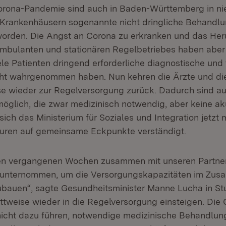
orona-Pandemie sind auch in Baden-Württemberg in n
 Krankenhäusern sogenannte nicht dringliche Behandl
orden. Die Angst an Corona zu erkranken und das Her
mbulanten und stationären Regelbetriebes haben abe
ele Patienten dringend erforderliche diagnostische und
t wahrgenommen haben. Nun kehren die Ärzte und die 
se wieder zur Regelversorgung zurück. Dadurch sind a
glich, die zwar medizinisch notwendig, aber keine ak
 sich das Ministerium für Soziales und Integration jetzt 
euren auf gemeinsame Eckpunkte verständigt.
den vergangenen Wochen zusammen mit unseren Partne
unternommen, um die Versorgungskapazitäten im Zu
auen“, sagte Gesundheitsminister Manne Lucha in Stu
ittweise wieder in die Regelversorgung einsteigen. Die
icht dazu führen, notwendige medizinische Behandlung