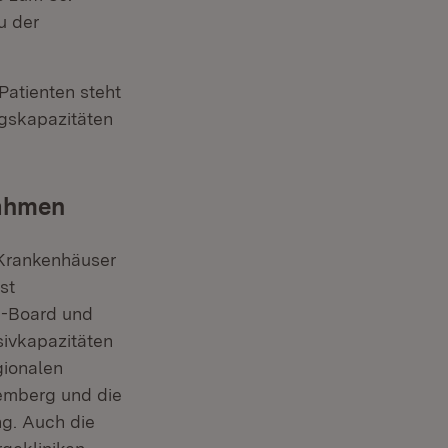
u der
Patienten steht
ngskapazitäten
nahmen
 Krankenhäuser
st
e-Board und
sivkapazitäten
gionalen
temberg und die
ng. Auch die