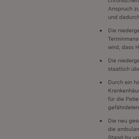
chronischen
Anspruch zu
und dadurch
Die niederg
Terminmanag
wird, dass 
Die niederg
staatlich ü
Durch ein h
Krankenhäus
für die Pat
gefährdeten
Die neu ges
die ambulan
Stand-by un