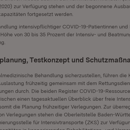
020) zur Verfügung stehen und der begonnene Ausba
pazitäten fortgesetzt werden.
andlung intensivpflichtiger COVID-19-Patientinnen und 
in Höhe von 30 bis 35 Prozent der Intensiv- und Beatmu
ng.
planung, Testkonzept und Schutzmaß
almedizinische Behandlung sicherzustellen, führen die
Auslastung frühzeitig gemeinsam mit dem Rettungsdien
gungen durch. Die beiden Register COVID-19-Ressourc
ischen einen tagesaktuellen Überblick über freie Inten
somit die Planung frühzeitiger Verlegungen. Zur überre
on Verlegungen stehen die Oberleitstelle Baden-Würt
ierungsstelle für Intensivtransporte (ZKS) zur Verfügu