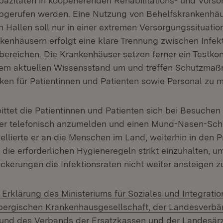
pazitäten in kooperierenden Rehabilitations- und Vorso
abgerufen werden. Eine Nutzung von Behelfskrankenhä
n Hallen soll nur in einer extremen Versorgungssituation
kenhäusern erfolgt eine klare Trennung zwischen Infek
sbereichen. Die Krankenhäuser setzen ferner ein Testko
em aktuellen Wissensstand um und treffen Schutzma
ken für Patientinnen und Patienten sowie Personal zu m
ittet die Patientinnen und Patienten sich bei Besuchen
er telefonisch anzumelden und einen Mund-Nasen-Schu
ellierte er an die Menschen im Land, weiterhin in den 
die erforderlichen Hygieneregeln strikt einzuhalten, u
ckerungen die Infektionsraten nicht weiter ansteigen z
rklärung des Ministeriums für Soziales und Integratio
ergischen Krankenhausgesellschaft, der Landesverbä
und des Verbands der Ersatzkassen und der Landesä