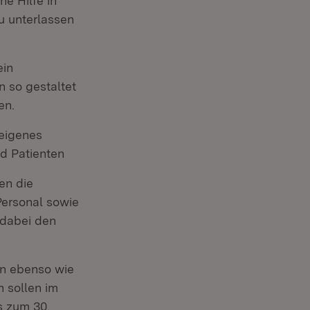
e Hilfe in
u unterlassen
ein
n so gestaltet
en.
 eigenes
d Patienten
en die
Personal sowie
 dabei den
en ebenso wie
 sollen im
s zum 30.