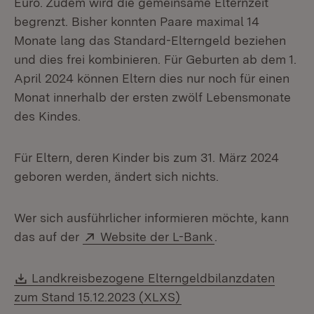
Euro. Zudem wird die gemeinsame Elternzeit
begrenzt. Bisher konnten Paare maximal 14
Monate lang das Standard-Elterngeld beziehen
und dies frei kombinieren. Für Geburten ab dem 1.
April 2024 können Eltern dies nur noch für einen
Monat innerhalb der ersten zwölf Lebensmonate
des Kindes.
Für Eltern, deren Kinder bis zum 31. März 2024
geboren werden, ändert sich nichts.
Wer sich ausführlicher informieren möchte, kann
Extern:
(Öffnet in neuem 
das auf der
Website der L-Bank
.
Download:
Landkreisbezogene Elterngeldbilanzdaten
(Öffnet in neuem Fenst
zum Stand 15.12.2023 (XLXS)