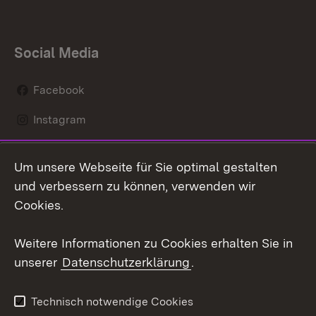
Social Media
Facebook
Instagram
LinkedIn
Um unsere Webseite für Sie optimal gestalten
Mastodon
und verbessern zu können, verwenden wir
Cookies.
Youtube
Weitere Informationen zu Cookies erhalten Sie in
Zum 
unserer
Datenschutzerklärung
.
Kontakt
Datenschutz
Erklärung zur
Benutzungshinweise
Technisch notwendige Cookies
Barrierefreiheit