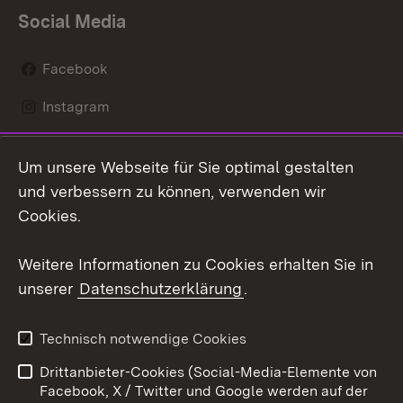
Social Media
Facebook
Instagram
LinkedIn
Um unsere Webseite für Sie optimal gestalten
Mastodon
und verbessern zu können, verwenden wir
Cookies.
Youtube
Weitere Informationen zu Cookies erhalten Sie in
Zum 
unserer
Datenschutzerklärung
.
Kontakt
Datenschutz
Erklärung zur
Benutzungshinweise
Technisch notwendige Cookies
Barrierefreiheit
Drittanbieter-Cookies (Social-Media-Elemente von
Impressum
Cookies
Facebook, X / Twitter und Google werden auf der