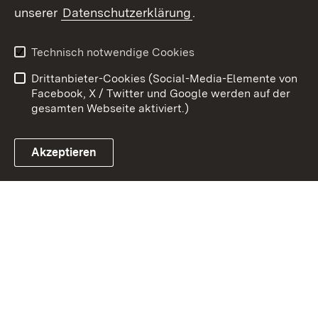
Zum 
unserer
Datenschutzerklärung
.
Kontakt
Datenschutz
Erklärung zur
Benutzungshinweise
Technisch notwendige Cookies
Barrierefreiheit
Drittanbieter-Cookies (Social-Media-Elemente von
Impressum
Cookies
Facebook, X / Twitter und Google werden auf der
gesamten Webseite aktiviert.)
Akzeptieren
Link zum Landesportal