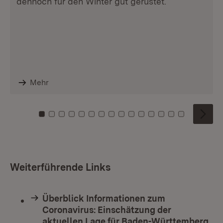
dennoch für den Winter gut gerüstet.
Mehr
Zu Kachel: 0
Zu Kachel: 1
Zu Kachel: 2
Zu Kachel: 3
Zu Kachel: 4
Zu Kachel: 5
Zu Kachel: 6
Zu Kachel: 7
Zu Kachel: 8
Zu Kachel: 9
Zu Kachel: 10
Zu Kachel: 11
Zu Kachel: 12
Zu Kachel: 1
Zu Kachel
Weiterführende Links
Überblick Informationen zum
Coronavirus: Einschätzung der
aktuellen Lage für Baden-Württemberg,