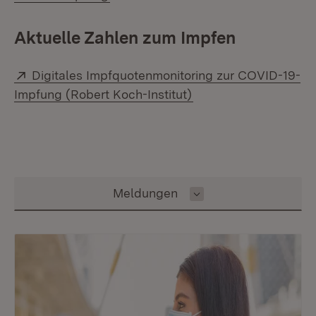
Aktuelle Zahlen zum Impfen
Extern:
Digitales Impfquotenmonitoring zur COVID-19-
(Öffnet in neuem Fen
Impfung (Robert Koch-Institut)
Inhalt auswählen
Meldungen