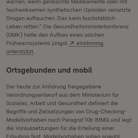
warnen, wenn gefälschte Medikamente oder mit
hochwirksamen synthetischen Opioiden versetzte
Drogen auftauchen. Das kann buchstäblich
Leben retten.“ Die Gesundheitsministerkonferenz
(GMK) hatte den Aufbau eines solchen
Extern:
Frühwarnsystems jüngst
einstimmig
(Öffnet in neuem Fenster)
unterstützt
.
Ortsgebunden und mobil
Der heute zur Anhörung freigegebene
Verordnungsentwurf aus dem Ministerium für
Soziales, Arbeit und Gesundheit definiert die
Begriffe und Zielsetzungen von Drug-Checking-
Modellvorhaben nach Paragraf 10b BtMG und legt
die Voraussetzungen für die Erteilung einer
Erlaubnis fest. Modellvorhaben sollen sowohl