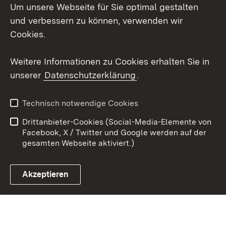
Um unsere Webseite für Sie optimal gestalten
Mastodon
und verbessern zu können, verwenden wir
Cookies.
Youtube
Weitere Informationen zu Cookies erhalten Sie in
Zum 
unserer
Datenschutzerklärung
.
Kontakt
Datenschutz
Erklärung zur
Benutzungshinweise
Technisch notwendige Cookies
Barrierefreiheit
Drittanbieter-Cookies (Social-Media-Elemente von
Impressum
Cookies
Facebook, X / Twitter und Google werden auf der
gesamten Webseite aktiviert.)
Akzeptieren
Link zum Landesportal