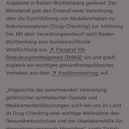
Angebote in Baden-Württemberg geebnet. Der
Ministerrat gab den Entwurf einer Verordnung
über die Durchführung von Modellvorhaben zu
Substanzanalysen (Drug-Checking) zur Anhörung
frei. Mit dem Verordnungsentwurf setzt Baden-
Württemberg eine bundesrechtliche
Extern:
Verpflichtung aus
Paragraf 10b
(Öffnet in neuem Fe
Betäubungsmittelgesetz (BtMG)
um und greift
zugleich ein wichtiges gesundheitspolitisches
Extern:
(Öffnet in n
Vorhaben aus dem
Koalitionsvertrag
auf.
„Angesichts der zunehmenden Verbreitung
gefährlicher synthetischer Opioide und
Medikamentenfälschungen auch bei uns im Land
ist Drug-Checking eine wichtige Maßnahme des
Gesundheitsschutzes und der Überlebenshilfe für
drogenkonsumierende Menschen“, sagte Sozial-