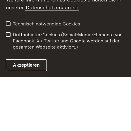
Zum 
unserer
Datenschutzerklärung
.
Kontakt
Datenschutz
Erklärung zur
Benutzungshinweise
Technisch notwendige Cookies
Barrierefreiheit
Drittanbieter-Cookies (Social-Media-Elemente von
Impressum
Cookies
Facebook, X / Twitter und Google werden auf der
gesamten Webseite aktiviert.)
Akzeptieren
Link zum Landesportal