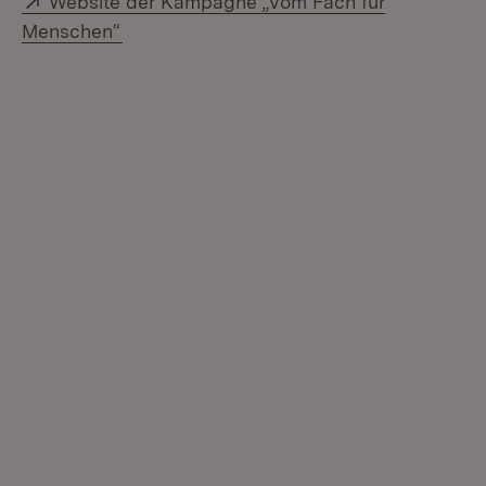
Website der Kampagne „Vom Fach für
(Öffnet in neuem Fenster)
Menschen“