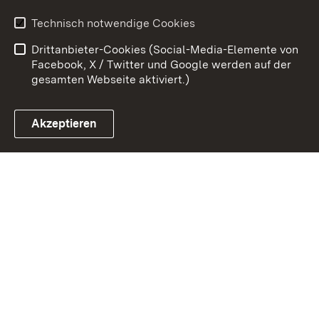
Erklärung zur
Benutzungshinweise
Technisch notwendige Cookies
Barrierefreiheit
Drittanbieter-Cookies (Social-Media-Elemente von
Impressum
Cookies
Facebook, X / Twitter und Google werden auf der
gesamten Webseite aktiviert.)
Akzeptieren
Link zum Landesportal