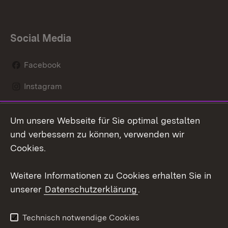
Social Media
Facebook
Instagram
LinkedIn
Um unsere Webseite für Sie optimal gestalten
Mastodon
und verbessern zu können, verwenden wir
Cookies.
Youtube
Weitere Informationen zu Cookies erhalten Sie in
Zum 
unserer
Datenschutzerklärung
.
Kontakt
Datenschutz
Erklärung zur
Benutzungshinweise
Technisch notwendige Cookies
Barrierefreiheit