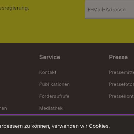
esregierung.
Service
Presse
Kontakt
Pressemitt
Publikationen
Pressefoto
Förderaufrufe
Pressekont
hen
Mediathek
t
Veranstaltungen
erbessern zu können, verwenden wir Cookies.
en
RSS