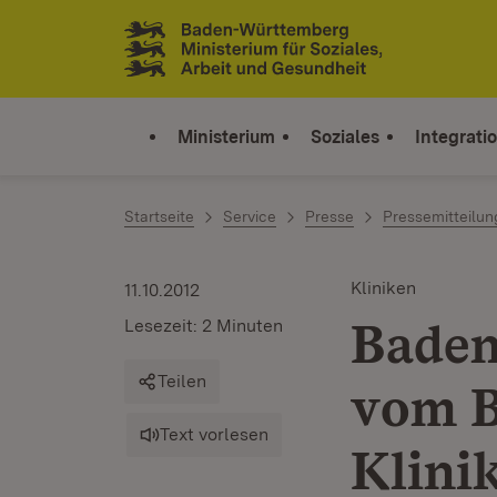
Zum Inhalt springen
Link zur Startseite
Ministerium
Soziales
Integrati
Startseite
Service
Presse
Pressemitteilu
Kliniken
11.10.2012
Baden
Lesezeit: 2 Minuten
Teilen
vom B
Text vorlesen
Klini