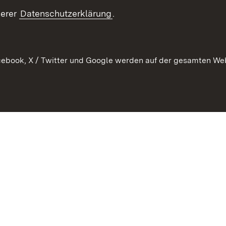
ement
serer
Datenschutzerklärung
.
 Pflege
ebook, X / Twitter und Google werden auf der gesamten Webs
Kontakt
Datenschutz
Erklärung zur Barrierefreiheit