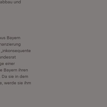
alabbau und
aus Bayern
inanzierung
s „inkonsequente
undesrat
ge einer
e Bayern ihren
. Da sie in dem
e, werde sie ihm