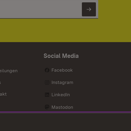
Newsletter 
Social Media
Facebook
eilungen
s
Instagram
akt
LinkedIn
Mastodon
Youtube