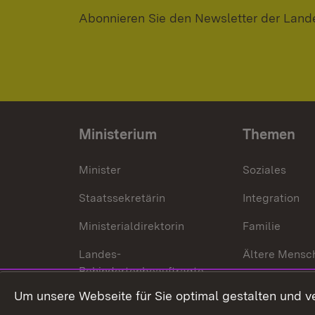
Abonnieren Sie den Newsletter der Land
Ministerium
Themen
Minister
Soziales
Staatssekretärin
Integration
Ministerialdirektorin
Familie
Landes-
Ältere Mensc
Behindertenbeauftragte
Menschen mi
Um unsere Webseite für Sie optimal gestalten und v
Bürgerreferent
Behinderung