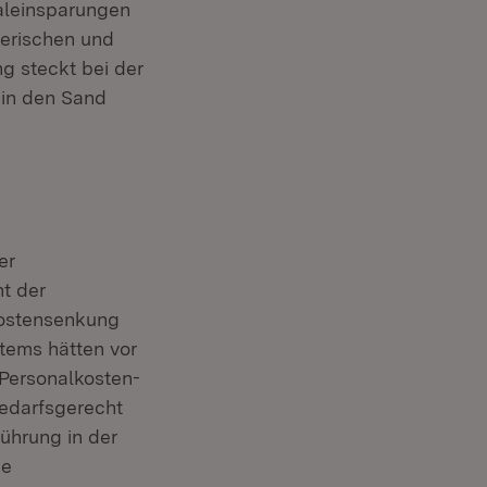
naleinsparungen
gerischen und
g steckt bei der
 in den Sand
er
nt der
Kostensenkung
tems hätten vor
 Personalkosten-
bedarfsgerecht
führung in der
ie