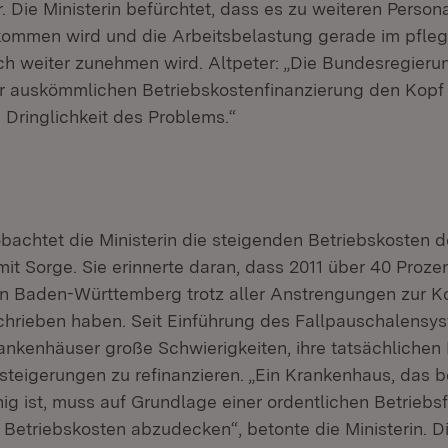
r. Die Ministerin befürchtet, dass es zu weiteren Perso
 kommen wird und die Arbeitsbelastung gerade im pfle
ich weiter zunehmen wird. Altpeter: „Die Bundesregierun
r auskömmlichen Betriebskostenfinanzierung den Kopf
e Dringlichkeit des Problems.“
bachtet die Ministerin die steigenden Betriebskosten d
it Sorge. Sie erinnerte daran, dass 2011 über 40 Proze
in Baden-Württemberg trotz aller Anstrengungen zur 
chrieben haben. Seit Einführung des Fallpauschalensys
rankenhäuser große Schwierigkeiten, ihre tatsächlichen
teigerungen zu refinanzieren. „Ein Krankenhaus, das 
ig ist, muss auf Grundlage einer ordentlichen Betriebs
 Betriebskosten abzudecken“, betonte die Ministerin. D