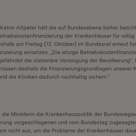
n Katrin Altpeter hält die auf Bundesebene bisher besc
triebskostenfinanzierung der Krankenhäuser für völlig
eshalb am Freitag (12. Oktober) im Bundesrat erneut fü
nzierung einsetzen. „Die jetzige Betriebskostenfinanzi
efährdet die stationäre Versorgung der Bevölkerung“, 
r müssen deshalb die Finanzierungsgrundlagen unserer
nd die Kliniken dadurch nachhaltig sichern.“
te die Ministerin die Krankenhauspolitik der Bundesregie
erung vorgeschlagenen und vom Bundestag zugesagten
tem nicht aus, um die Probleme der Krankenhäuser daue