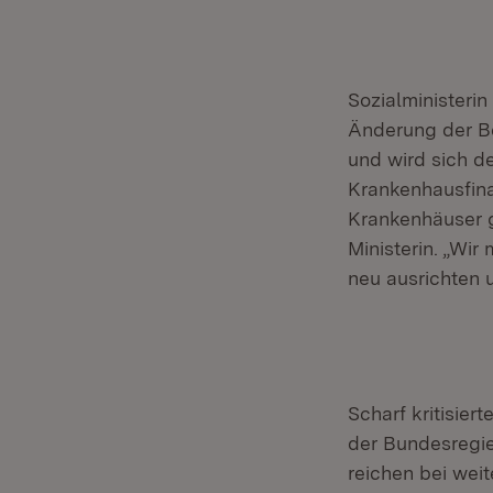
Sozialministeri
Änderung der Be
und wird sich d
Krankenhausfina
Krankenhäuser g
Ministerin. „Wi
neu ausrichten u
Scharf kritisier
der Bundesregi
reichen bei wei