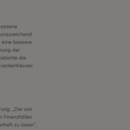
hlossene
 unzureichend
r eine bessere
erung der
betonte die
 Krankenhäuser
rung. „Die von
 Finanzhilfen
rhaft zu lösen“,