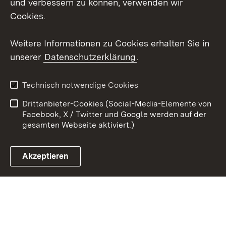
und verbessern zu können, verwenden wir
Cookies.
Youtube
Weitere Informationen zu Cookies erhalten Sie in
Zum 
unserer
Datenschutzerklärung
.
Kontakt
Datenschutz
Erklärung zur
Benutzungshinweise
Technisch notwendige Cookies
Barrierefreiheit
Drittanbieter-Cookies (Social-Media-Elemente von
Impressum
Cookies
Facebook, X / Twitter und Google werden auf der
gesamten Webseite aktiviert.)
Akzeptieren
Link zum Landesportal