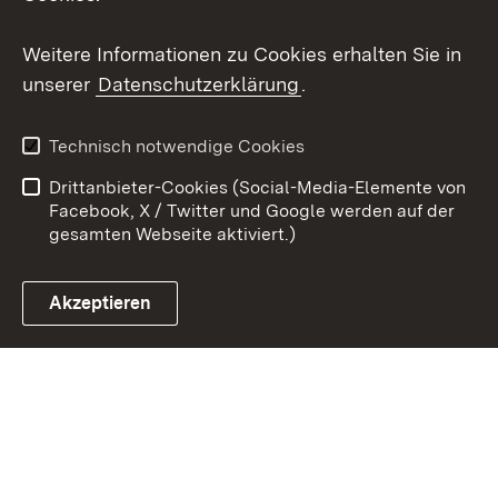
Youtube
Weitere Informationen zu Cookies erhalten Sie in
Zum 
unserer
Datenschutzerklärung
.
Kontakt
Datenschutz
Erklärung zur
Benutzungshinweise
Technisch notwendige Cookies
Barrierefreiheit
Drittanbieter-Cookies (Social-Media-Elemente von
Impressum
Cookies
Facebook, X / Twitter und Google werden auf der
gesamten Webseite aktiviert.)
Akzeptieren
Link zum Landesportal