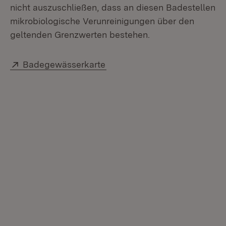
nicht auszuschließen, dass an diesen Badestellen
mikrobiologische Verunreinigungen über den
geltenden Grenzwerten bestehen.
Extern:
(Öffnet in neuem Fenster)
Badegewässerkarte