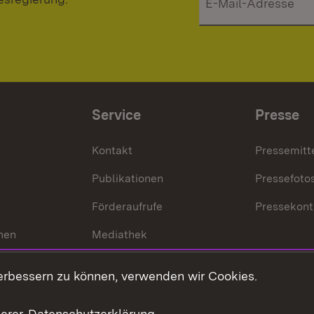
Service
Presse
Kontakt
Pressemitt
Publikationen
Pressefoto
Förderaufrufe
Pressekont
hen
Mediathek
t
Veranstaltungen
erbessern zu können, verwenden wir Cookies.
en
RSS
ement
serer
Datenschutzerklärung
.