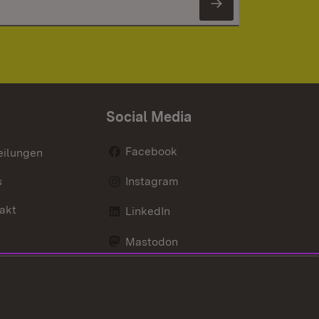
Newsletter 
Social Media
Facebook
eilungen
s
Instagram
akt
LinkedIn
Mastodon
Youtube