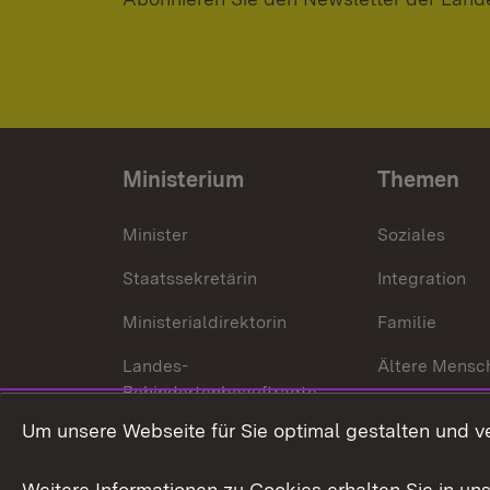
Ministerium
Themen
Minister
Soziales
Staatssekretärin
Integration
Ministerialdirektorin
Familie
Landes-
Ältere Mensc
Behindertenbeauftragte
Menschen mi
Um unsere Webseite für Sie optimal gestalten und v
Bürgerreferent
Behinderung
Karriere
Bürgerengag
Weitere Informationen zu Cookies erhalten Sie in un