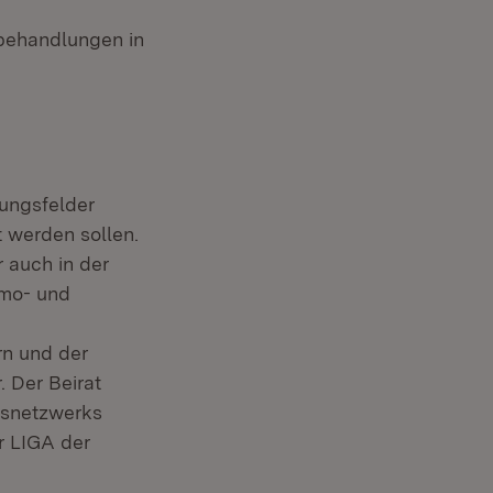
hbehandlungen in
lungsfelder
 werden sollen.
r auch in der
omo- und
rn und der
. Der Beirat
esnetzwerks
r LIGA der