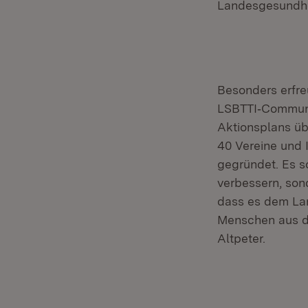
Landesgesundhe
Besonders erfreu
LSBTTI‑Communit
Aktionsplans übe
40 Vereine und 
gegründet. Es so
verbessern, sond
dass es dem Lan
Menschen aus de
Altpeter.