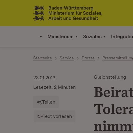
Zum Inhalt springen
Link zur Startseite
Ministerium
Soziales
Integrati
Startseite
Service
Presse
Pressemitteilu
Gleichstellung
23.01.2013
Beira
Lesezeit: 2 Minuten
Teilen
Toler
Text vorlesen
nimmt