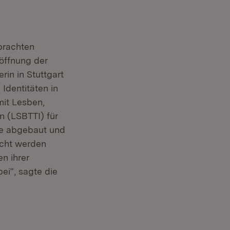
brachten
röffnung der
rin in Stuttgart
Identitäten in
it Lesben,
n (LSBTTI) für
le abgebaut und
acht werden
n ihrer
ei“, sagte die