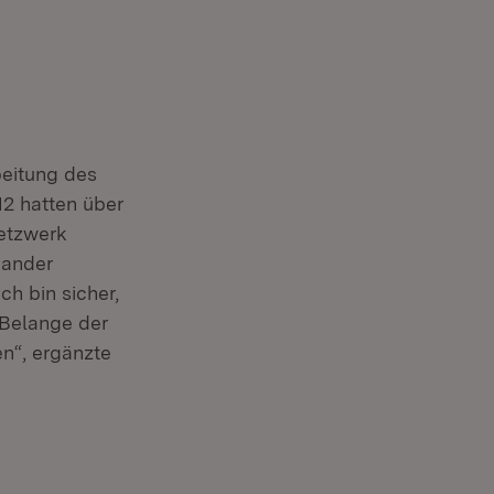
beitung des
12 hatten über
etzwerk
nander
ch bin sicher,
 Belange der
n“, ergänzte