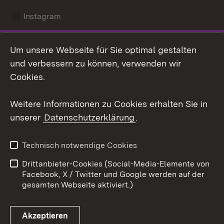
Instagram
LinkedIn
Um unsere Webseite für Sie optimal gestalten
Mastodon
und verbessern zu können, verwenden wir
Cookies.
Youtube
Weitere Informationen zu Cookies erhalten Sie in
Zum 
unserer
Datenschutzerklärung
.
Kontakt
Datenschutz
Erklärung zur
Benutzungshinweise
Technisch notwendige Cookies
Barrierefreiheit
Drittanbieter-Cookies (Social-Media-Elemente von
Impressum
Cookies
Facebook, X / Twitter und Google werden auf der
gesamten Webseite aktiviert.)
Akzeptieren
Link zum Landesportal