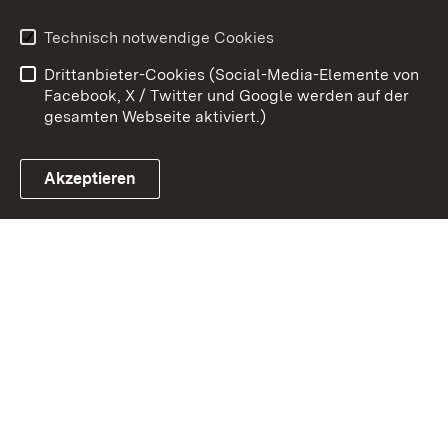
Erklärung zur
Benutzungshinweise
Technisch notwendige Cookies
Barrierefreiheit
Drittanbieter-Cookies (Social-Media-Elemente von
Impressum
Cookies
Facebook, X / Twitter und Google werden auf der
gesamten Webseite aktiviert.)
Akzeptieren
Link zum Landesportal