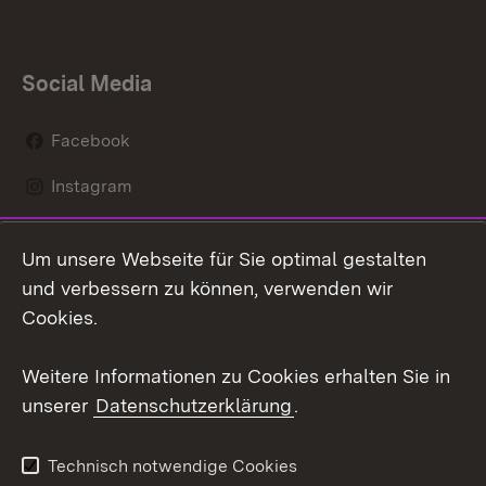
Social Media
Facebook
Instagram
LinkedIn
Um unsere Webseite für Sie optimal gestalten
Mastodon
und verbessern zu können, verwenden wir
Cookies.
Youtube
Weitere Informationen zu Cookies erhalten Sie in
Zum 
unserer
Datenschutzerklärung
.
Kontakt
Datenschutz
Erklärung zur
Benutzungshinweise
Technisch notwendige Cookies
Barrierefreiheit