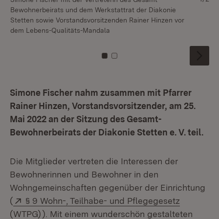
Bewohnerbeirats und dem Werkstattrat der Diakonie
Ra
Stetten sowie Vorstandsvorsitzenden Rainer Hinzen vor
dem Lebens-Qualitäts-Mandala
Zu Kachel: 0
Zu Kachel: 1
Simone Fischer nahm zusammen mit Pfarrer
Rainer Hinzen, Vorstandsvorsitzender, am 25.
Mai 2022 an der Sitzung des Gesamt-
Bewohnerbeirats der Diakonie Stetten e. V. teil.
Die Mitglieder vertreten die Interessen der
Bewohnerinnen und Bewohner in den
Wohngemeinschaften gegenüber der Einrichtung
Extern:
(
§ 9 Wohn-, Teilhabe- und Pflegegesetz
(Öffnet in neuem Fenster)
(WTPG)
). Mit einem wunderschön gestalteten