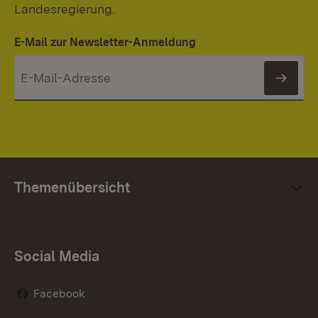
Landesregierung.
E-Mail zur Newsletter-Anmeldung
News
Themenübersicht
Social Media
Facebook