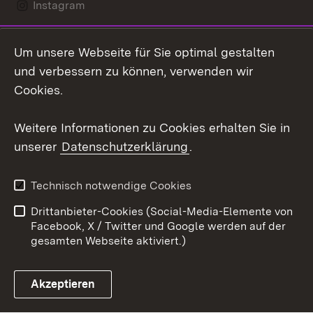
Instagram
LinkedIn
Um unsere Webseite für Sie optimal gestalten
Mastodon
und verbessern zu können, verwenden wir
Cookies.
Youtube
Weitere Informationen zu Cookies erhalten Sie in
Zum 
unserer
Datenschutzerklärung
.
Kontakt
Datenschutz
Erklärung zur
Benutzungshinweise
Technisch notwendige Cookies
Barrierefreiheit
Drittanbieter-Cookies (Social-Media-Elemente von
Impressum
Cookies
Facebook, X / Twitter und Google werden auf der
gesamten Webseite aktiviert.)
Akzeptieren
Link zum Landesportal