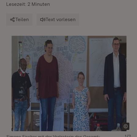
Lesezeit: 2 Minuten
Teilen
Text vorlesen
1/2
Simone Fischer mit der Vertreterin des Gesamt-
Si