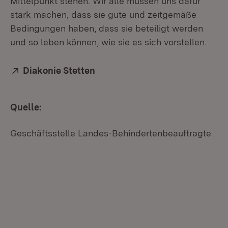
Mittelpunkt stehen. Wir alle müssen uns dafür
stark machen, dass sie gute und zeitgemäße
Bedingungen haben, dass sie beteiligt werden
und so leben können, wie sie es sich vorstellen.
Extern:
Diakonie Stetten
(Öffnet in neuem Fenster)
Quelle:
Geschäftsstelle Landes-Behindertenbeauftragte