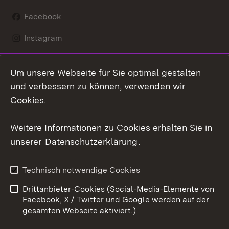
Facebook
Instagram
LinkedIn
Um unsere Webseite für Sie optimal gestalten
Mastodon
und verbessern zu können, verwenden wir
Cookies.
Youtube
Weitere Informationen zu Cookies erhalten Sie in
Zum 
unserer
Datenschutzerklärung
.
Kontakt
Datenschutz
Erklärung zur
Benutzungshinweise
Technisch notwendige Cookies
Barrierefreiheit
Drittanbieter-Cookies (Social-Media-Elemente von
Impressum
Cookies
Facebook, X / Twitter und Google werden auf der
gesamten Webseite aktiviert.)