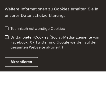
Weitere Informationen zu Cookies erhalten Sie in
Zum 
unserer
Datenschutzerklärung
.
Kontakt
Datenschutz
Erklärung zur
Benutzungshinweise
Technisch notwendige Cookies
Barrierefreiheit
Drittanbieter-Cookies (Social-Media-Elemente von
Impressum
Cookies
Facebook, X / Twitter und Google werden auf der
gesamten Webseite aktiviert.)
Akzeptieren
Link zum Landesportal