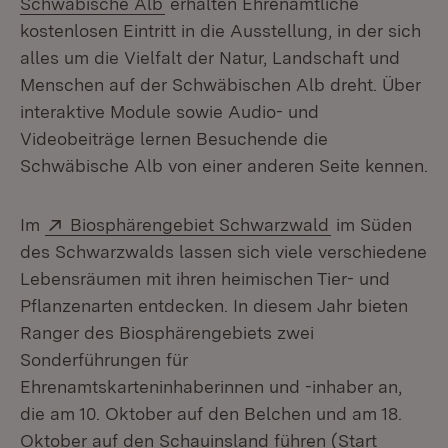
(Öffnet in neuem Fenster)
Schwäbische Alb
erhalten Ehrenamtliche
kostenlosen Eintritt in die Ausstellung, in der sich
alles um die Vielfalt der Natur, Landschaft und
Menschen auf der Schwäbischen Alb dreht. Über
interaktive Module sowie Audio- und
Videobeiträge lernen Besuchende die
Schwäbische Alb von einer anderen Seite kennen.
Extern:
(Öffnet in neu
Im
Biosphärengebiet Schwarzwald
im Süden
des Schwarzwalds lassen sich viele verschiedene
Lebensräumen mit ihren heimischen Tier- und
Pflanzenarten entdecken. In diesem Jahr bieten
Ranger des Biosphärengebiets zwei
Sonderführungen für
Ehrenamtskarteninhaberinnen und -inhaber an,
die am 10. Oktober auf den Belchen und am 18.
Oktober auf den Schauinsland führen (Start