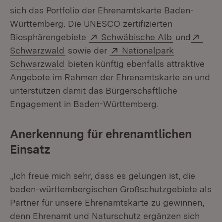
sich das Portfolio der Ehrenamtskarte Baden-
Württemberg. Die UNESCO zertifizierten
Extern:
(Öffnet in n
Exte
Biosphärengebiete
Schwäbische Alb
und
(Öffnet in neuem Fenster)
Extern:
Schwarzwald
sowie der
Nationalpark
(Öffnet in neuem Fenster)
Schwarzwald
bieten künftig ebenfalls attraktive
Angebote im Rahmen der Ehrenamtskarte an und
unterstützen damit das Bürgerschaftliche
Engagement in Baden-Württemberg.
Anerkennung für ehrenamtlichen
Einsatz
„Ich freue mich sehr, dass es gelungen ist, die
baden-württembergischen Großschutzgebiete als
Partner für unsere Ehrenamtskarte zu gewinnen,
denn Ehrenamt und Naturschutz ergänzen sich