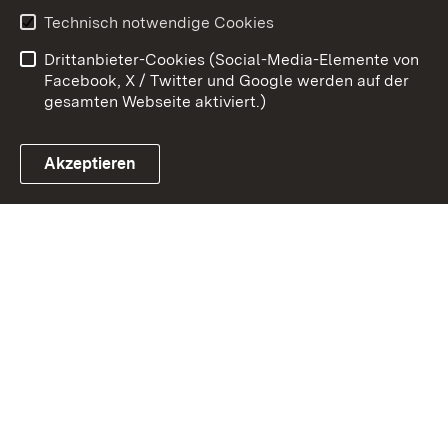
Erklärung zur
Benutzungshinweise
Technisch notwendige Cookies
Barrierefreiheit
Drittanbieter-Cookies (Social-Media-Elemente von
Impressum
Cookies
Facebook, X / Twitter und Google werden auf der
gesamten Webseite aktiviert.)
Akzeptieren
Link zum Landesportal