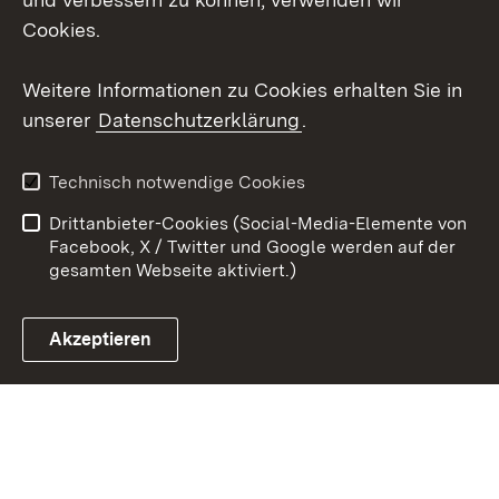
Cookies.
Youtube
Weitere Informationen zu Cookies erhalten Sie in
Zum 
unserer
Datenschutzerklärung
.
Kontakt
Datenschutz
Erklärung zur
Benutzungshinweise
Technisch notwendige Cookies
Barrierefreiheit
Drittanbieter-Cookies (Social-Media-Elemente von
Impressum
Cookies
Facebook, X / Twitter und Google werden auf der
gesamten Webseite aktiviert.)
Akzeptieren
Link zum Landesportal