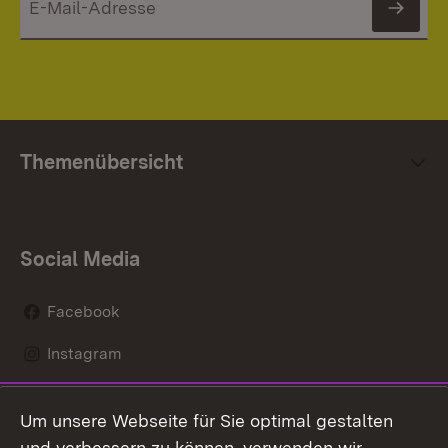
News
Themenübersicht
Social Media
Facebook
Instagram
LinkedIn
Um unsere Webseite für Sie optimal gestalten
Mastodon
und verbessern zu können, verwenden wir