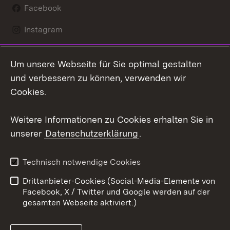
Facebook
Instagram
LinkedIn
Um unsere Webseite für Sie optimal gestalten
Mastodon
und verbessern zu können, verwenden wir
Cookies.
Youtube
Weitere Informationen zu Cookies erhalten Sie in
Zum 
unserer
Datenschutzerklärung
.
Kontakt
Datenschutz
Erklärung zur
Benutzungshinweise
Technisch notwendige Cookies
Barrierefreiheit
Drittanbieter-Cookies (Social-Media-Elemente von
Impressum
Cookies
Facebook, X / Twitter und Google werden auf der
gesamten Webseite aktiviert.)