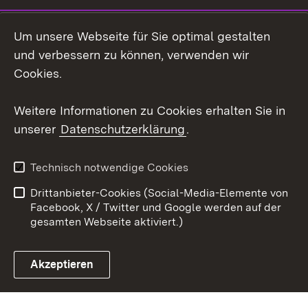
LinkedIn
Um unsere Webseite für Sie optimal gestalten
Mastodon
und verbessern zu können, verwenden wir
Cookies.
Youtube
Weitere Informationen zu Cookies erhalten Sie in
Zum 
unserer
Datenschutzerklärung
.
Kontakt
Datenschutz
Erklärung zur
Benutzungshinweise
Technisch notwendige Cookies
Barrierefreiheit
Drittanbieter-Cookies (Social-Media-Elemente von
Impressum
Cookies
Facebook, X / Twitter und Google werden auf der
gesamten Webseite aktiviert.)
Akzeptieren
Link zum Landesportal