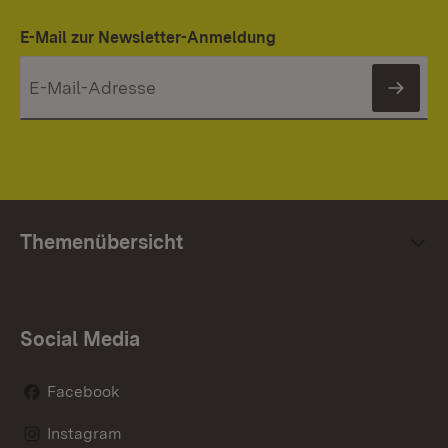
E-Mail zur Newsletter-Anmeldung
News
Themenübersicht
Social Media
Facebook
Instagram