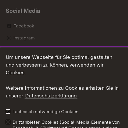
Social Media
Facebook
Instagram
LinkedIn
Um unsere Webseite für Sie optimal gestalten
Mastodon
und verbessern zu können, verwenden wir
Cookies.
Youtube
Weitere Informationen zu Cookies erhalten Sie in
Zum 
unserer
Datenschutzerklärung
.
Kontakt
Datenschutz
Erklärung zur
Benutzungshinweise
Technisch notwendige Cookies
Barrierefreiheit
Drittanbieter-Cookies (Social-Media-Elemente von
Impressum
Cookies