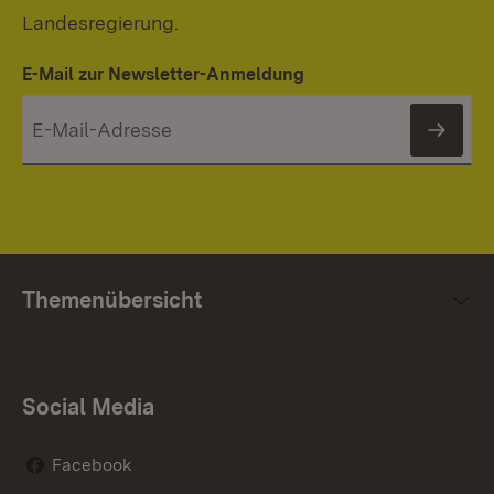
Landesregierung.
E-Mail zur Newsletter-Anmeldung
News
Themenübersicht
Social Media
Facebook