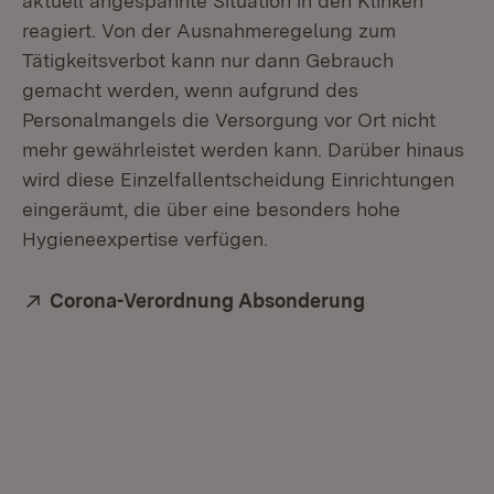
aktuell angespannte Situation in den Klinken
reagiert. Von der Ausnahmeregelung zum
Tätigkeitsverbot kann nur dann Gebrauch
gemacht werden, wenn aufgrund des
Personalmangels die Versorgung vor Ort nicht
mehr gewährleistet werden kann. Darüber hinaus
wird diese Einzelfallentscheidung Einrichtungen
eingeräumt, die über eine besonders hohe
Hygieneexpertise verfügen.
Extern:
Corona-Verordnung Absonderung
(Öffnet in ne