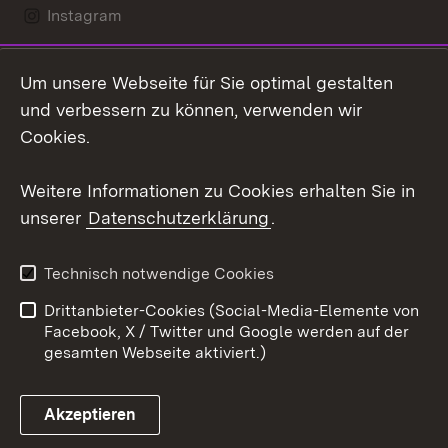
Instagram
LinkedIn
Um unsere Webseite für Sie optimal gestalten
Mastodon
und verbessern zu können, verwenden wir
Cookies.
Youtube
Weitere Informationen zu Cookies erhalten Sie in
Zum 
unserer
Datenschutzerklärung
.
Kontakt
Datenschutz
Erklärung zur
Benutzungshinweise
Technisch notwendige Cookies
Barrierefreiheit
Drittanbieter-Cookies (Social-Media-Elemente von
Impressum
Cookies
Facebook, X / Twitter und Google werden auf der
gesamten Webseite aktiviert.)
Akzeptieren
Link zum Landesportal