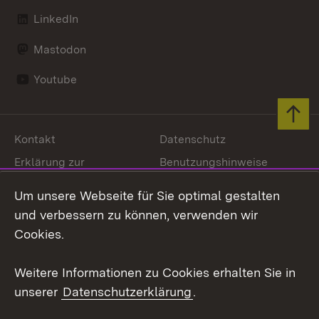
LinkedIn
Mastodon
Youtube
Zum 
Kontakt
Datenschutz
Erklärung zur
Benutzungshinweise
Barrierefreiheit
Um unsere Webseite für Sie optimal gestalten
Impressum
Cookies
und verbessern zu können, verwenden wir
Cookies.
Weitere Informationen zu Cookies erhalten Sie in
Link zum Landesportal
unserer
Datenschutzerklärung
.