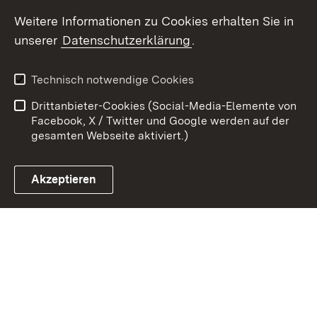
Weitere Informationen zu Cookies erhalten Sie in
Zum 
unserer
Datenschutzerklärung
.
Kontakt
Datenschutz
Erklärung zur
Benutzungshinweise
Technisch notwendige Cookies
Barrierefreiheit
Drittanbieter-Cookies (Social-Media-Elemente von
Impressum
Cookies
Facebook, X / Twitter und Google werden auf der
gesamten Webseite aktiviert.)
Akzeptieren
Link zum Landesportal