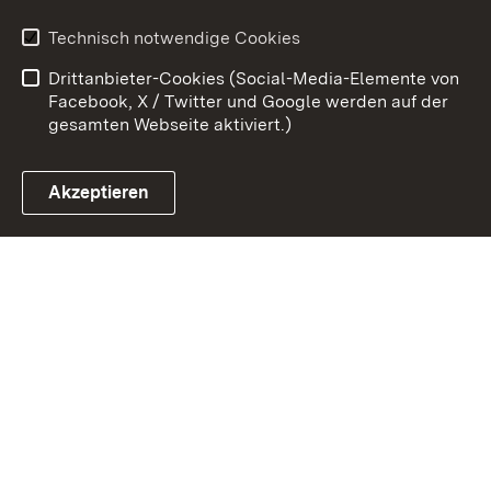
Erklärung zur
Benutzungshinweise
Technisch notwendige Cookies
Barrierefreiheit
Drittanbieter-Cookies (Social-Media-Elemente von
Impressum
Cookies
Facebook, X / Twitter und Google werden auf der
gesamten Webseite aktiviert.)
Akzeptieren
Link zum Landesportal